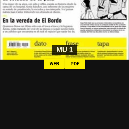
MU 1
WEB
PDF