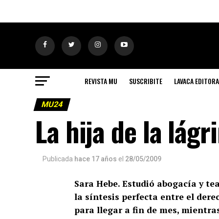
REVISTA MU
SUSCRIBITE
LAVACA EDITORA
MU24
La hija de la lágr
Publicada
hace 17 años
el
28/05/2009
Sara Hebe. Estudió abogacía y tea
la síntesis perfecta entre el der
para llegar a fin de mes, mientra