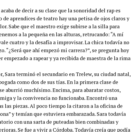
caba de decir a su clase que la sonoridad del rap es
o de aprendices de teatro hay una petisa de ojos claros y
or. Sabe que el maestro exige subirse a la silla para
 tenemos a la pequeña en las alturas, retrucando: “A mí
vale cuatro y la desafía a improvisar. La chica todavía no
azo. “¿Será que ahí empezó mi carrera?”, se pregunta hoy
ber empezado a rapear y ya recibida de maestra de la rima
, Sara terminó el secundario en Trelew, su ciudad natal,
abogada como dos de sus tías. En la primera clase de
se aburrió muchísimo. Encima, para abaratar costos,
miga y la convivencia no funcionaba. Encontró una
 las piezas. Al poco tiempo la citaron a la oficina de
ona” y temían que estuviera embarazada. Sara todavía
gatorio con una sarta de puteadas bien combinadas y
erioras. Se fue a vivir a Córdoba. Todavía creía que podía