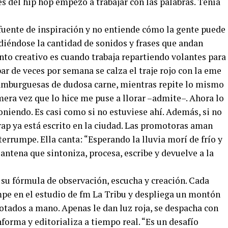
és del hip hop empezó a trabajar con las palabras. Tenía
 fuente de inspiración y no entiende cómo la gente puede
rdiéndose la cantidad de sonidos y frases que andan
nto creativo es cuando trabaja repartiendo volantes para
ar de veces por semana se calza el traje rojo con la eme
hamburguesas de dudosa carne, mientras repite lo mismo
imera vez que lo hice me puse a llorar –admite–. Ahora lo
niendo. Es casi como si no estuviese ahí. Además, si no
 rap ya está escrito en la ciudad. Las promotoras aman
terrumpe. Ella canta: “Esperando la lluvia morí de frío y
 antena que sintoniza, procesa, escribe y devuelve a la
su fórmula de observación, escucha y creación. Cada
mpe en el estudio de fm La Tribu y despliega un montón
notados a mano. Apenas le dan luz roja, se despacha con
orma y editorializa a tiempo real. “Es un desafío