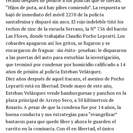
recibió después de pedirle a los policías que se fueran.
“Hijos de puta, acá hay pibes comiendo”. La respuesta se
bajó de inmediato del móvil 2270 de la policía
santafesina y disparó sin asco. El rojo indeleble tiñó los
techos de zinc de la escuela Serrano, la N° 756 del barrio
Las Flores, donde trabajaba Claudio Pocho Lepratti. Los
cobardes apagaron así los gritos, se fugaron y se
encargaron de fraguar -sin éxito- pruebas: le dispararon
a las puertas del auto para enturbiar la investigación,
que terminó por condenar por homicidio calificado a 14
años de prisión al policía Esteban Velázquez.
Diez años después de aquel itacazo, el asesino de Pocho
Lepratti está en libertad. Desde mayo de este año,
Esteban Velázquez vende hamburguesas y panchos en la
plaza principal de Arroyo Seco, a 30 kilómetros de
Rosario. A pesar de que la condena fue por 14 años, la
buena conducta y sus estrategias para “evangelizar”
bastaron para que quede libre y ahora le guarden el
carrito en la comisaría. Con él en libertad, el único