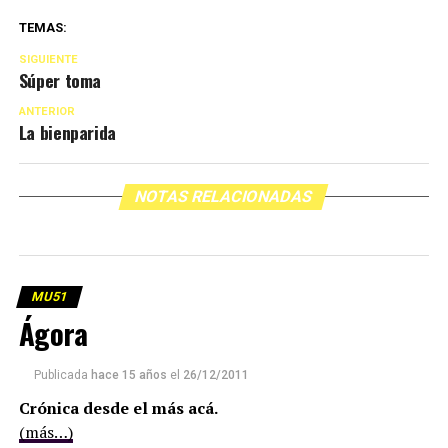
TEMAS:
SIGUIENTE
Súper toma
ANTERIOR
La bienparida
NOTAS RELACIONADAS
MU51
Ágora
Publicada
hace 15 años
el
26/12/2011
Crónica desde el más acá.
(más…)