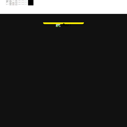
MU 1
WEB
PDF