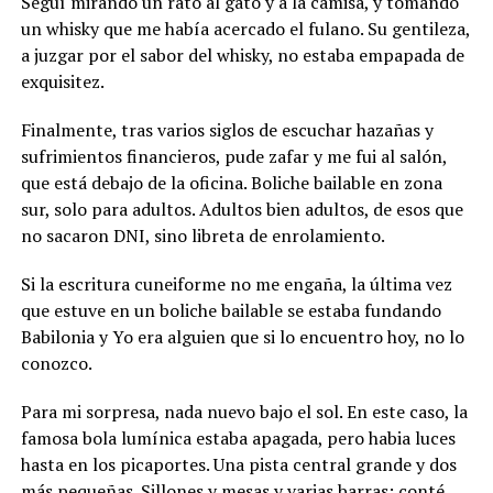
Seguí mirando un rato al gato y a la camisa, y tomando
un whisky que me había acercado el fulano. Su gentileza,
a juzgar por el sabor del whisky, no estaba empapada de
exquisitez.
Finalmente, tras varios siglos de escuchar hazañas y
sufrimientos financieros, pude zafar y me fui al salón,
que está debajo de la oficina. Boliche bailable en zona
sur, solo para adultos. Adultos bien adultos, de esos que
no sacaron DNI, sino libreta de enrolamiento.
Si la escritura cuneiforme no me engaña, la última vez
que estuve en un boliche bailable se estaba fundando
Babilonia y Yo era alguien que si lo encuentro hoy, no lo
conozco.
Para mi sorpresa, nada nuevo bajo el sol. En este caso, la
famosa bola lumínica estaba apagada, pero habia luces
hasta en los picaportes. Una pista central grande y dos
más pequeñas. Sillones y mesas y varias barras: conté