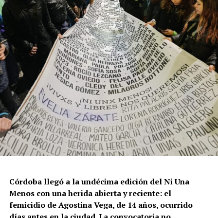
La violencia por odio hacia el colectivo LGBT+ se
intensificó en un contexto de desmantelamiento de
políticas públicas, vaciamiento de organismos de
protección, paralización de la agenda legislativa en
materia de derechos y consolidación de discursos
fascistas que estigmatizan a la diversidad.
Para María Rachid, titular del Instituto contra la
Discriminación de la Ciudad de Buenos Aires e
integrante de la Federación Argentina LGBT+
(FALGBT), el drástico aumento de estos crímenes en
Argentina no puede separarse de los discursos de odio
que provienen del gobierno nacional. “Tanto el
presidente como funcionarios y allegados se expresan
de manera violenta y discriminatoria hacia la comunidad
Córdoba llegó a la undécima edición del Ni Una
LGBT en general y, principalmente, hacia la comunidad
Menos con una herida abierta y reciente: el
trans”, describe Rachid. “Y eso –agrega– genera mayor
femicidio de Agostina Vega, de 14 años, ocurrido
violencia y discriminación en la vida cotidiana. Esos
días antes en la ciudad. La convocatoria no