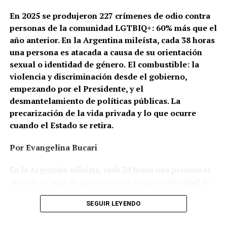
En 2025 se produjeron 227 crímenes de odio contra
personas de la comunidad LGTBIQ+: 60% más que el
año anterior. En la Argentina mileísta, cada 38 horas
una persona es atacada a causa de su orientación
sexual o identidad de género.
El combustible: la
violencia y discriminación desde el gobierno,
empezando por el Presidente, y el
desmantelamiento de políticas públicas. La
precarización de la vida privada y lo que ocurre
cuando el Estado se retira.
Por Evangelina Bucari
En la Argentina mileísta, cada 38 horas una persona es
atacada a causa de su orientación sexual o identidad de
género. En Cañuelas, un hombre le prendió fuego a la
SEGUIR LEYENDO
casa de una pareja de lesbianas. En Recoleta, dos
mujeres, de 26 y 24 años, caminaban de la mano cuando