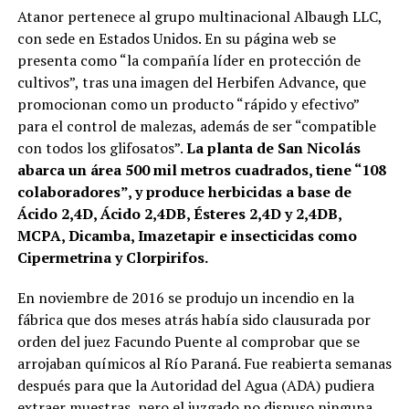
Atanor pertenece al grupo multinacional Albaugh LLC,
con sede en Estados Unidos. En su página web se
presenta como “la compañía líder en protección de
cultivos”, tras una imagen del Herbifen Advance, que
promocionan como un producto “rápido y efectivo”
para el control de malezas, además de ser “compatible
con todos los glifosatos”.
La planta de San Nicolás
abarca un área 500 mil metros cuadrados, tiene “108
colaboradores”, y produce herbicidas a base de
Ácido 2,4D, Ácido 2,4DB, Ésteres 2,4D y 2,4DB,
MCPA, Dicamba, Imazetapir e insecticidas como
Cipermetrina y Clorpirifos.
En noviembre de 2016 se produjo un incendio en la
fábrica que dos meses atrás había sido clausurada por
orden del juez Facundo Puente al comprobar que se
arrojaban químicos al Río Paraná. Fue reabierta semanas
después para que la Autoridad del Agua (ADA) pudiera
extraer muestras, pero el juzgado no dispuso ninguna