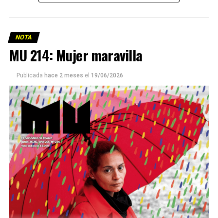
NOTA
MU 214: Mujer maravilla
Publicada
hace 2 meses
el
19/06/2026
Este número 215 de MU ☝️viene con doble tapa, que
podría ser una frase:
Sin chamuyo, a remarla.
Descargar la Mu en PDF