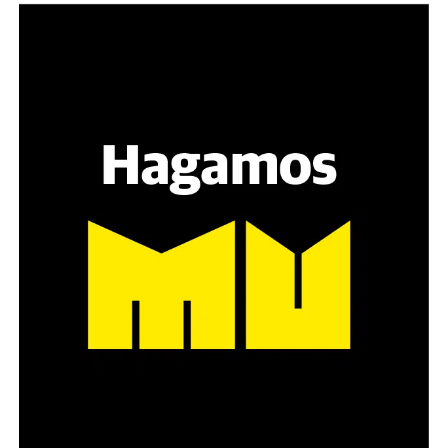
Varones
Hay varios hombres presentes: padres con sus hijas,
grupos de amigos, novios. «Con los pares que no tienen
sensibilidad al tema, la conversación se vuelve muy
estratégica, hay que evitar el choque frontal. Mi método
es a través del interrogante, que puedan encarnar la
pregunta», comparte Gonzalo, de 41 años.