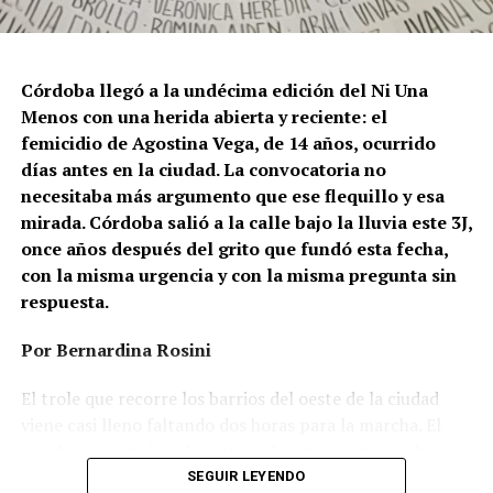
Córdoba llegó a la undécima edición del Ni Una
Menos con una herida abierta y reciente: el
femicidio de Agostina Vega, de 14 años, ocurrido
días antes en la ciudad. La convocatoria no
necesitaba más argumento que ese flequillo y esa
mirada. Córdoba salió a la calle bajo la lluvia este 3J,
once años después del grito que fundó esta fecha,
con la misma urgencia y con la misma pregunta sin
respuesta.
Por Bernardina Rosini
Ganar la vida
: La historia de (no)
El trole que recorre los barrios del oeste de la ciudad
ficción de Sabrina Ortiz
viene casi lleno faltando dos horas para la marcha. El
parabrisas anticipa el motivo: el rostro pequeño de
Agostina Vega, 14 años. Era fácil intuir que será una
SEGUIR LEYENDO
Su hijo Ciro tenía 120 veces más agrotóxicos que lo