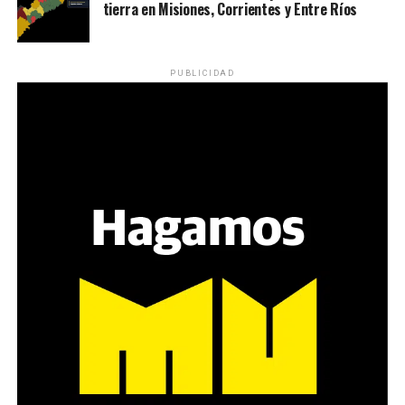
tierra en Misiones, Corrientes y Entre Ríos
Desde una mesa que intenta protegerse del agua se
reparten lienzos con los ojos serigrafiados de Agostina.
Los ojos y su flequillo de nena.
PUBLICIDAD
Varones
Hay varios hombres presentes: padres con sus hijas,
grupos de amigos, novios. «Con los pares que no tienen
sensibilidad al tema, la conversación se vuelve muy
estratégica, hay que evitar el choque frontal. Mi método
es a través del interrogante, que puedan encarnar la
pregunta», comparte Gonzalo, de 41 años.