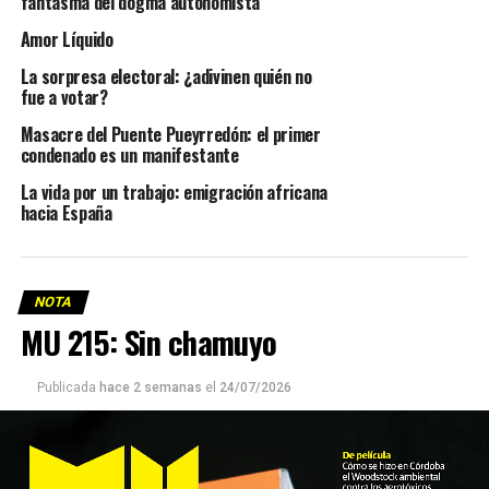
fantasma del dogma autonomista
Amor Líquido
La sorpresa electoral: ¿adivinen quién no
fue a votar?
Masacre del Puente Pueyrredón: el primer
condenado es un manifestante
La vida por un trabajo: emigración africana
hacia España
NOTA
MU 215: Sin chamuyo
Publicada
hace 2 semanas
el
24/07/2026