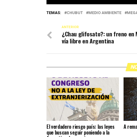
TEMAS:
CHUBUT
MEDIO AMBIENTE
MEGA
ANTERIOR
¿Chau glifosato?: un freno en 
vía libre en Argentina
NO
El verdadero riesgo país: las leyes
A rema
que buscan seguir poniendo a la