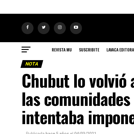
REVISTA MU
SUSCRIBITE
LAVACA EDITORA
NOTA
Chubut lo volvió 
las comunidades 
intentaba impone
Publicada
hace 5 años
el
04/03/2021