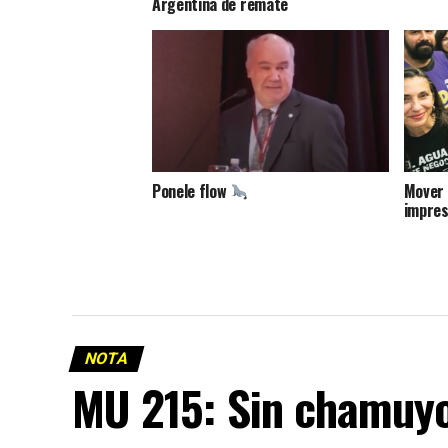
Argentina de remate
Ponele flow
Mover 
impres
NOTA
MU 215: Sin chamuy