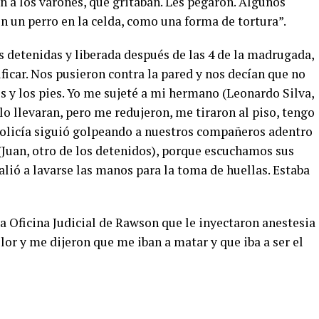
an a los varones, que gritaban. Les pegaron. Algunos
n un perro en la celda, como una forma de tortura”.
s detenidas y liberada después de las 4 de la madrugada,
ificar. Nos pusieron contra la pared y nos decían que no
s y los pies. Yo me sujeté a mi hermano (Leonardo Silva,
lo llevaran, pero me redujeron, me tiraron al piso, tengo
 Policía siguió golpeando a nuestros compañeros adentro
(Juan, otro de los detenidos), porque escuchamos sus
lió a lavarse las manos para la toma de huellas. Estaba
a Oficina Judicial de Rawson que le inyectaron anestesia
lor y me dijeron que me iban a matar y que iba a ser el