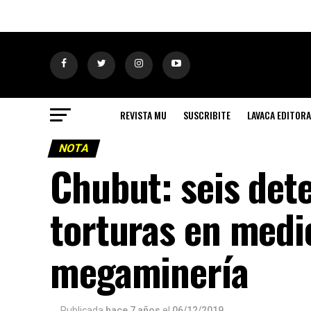
REVISTA MU
SUSCRIBITE
LAVACA EDITORA
NOTA
Chubut: seis det
torturas en medio
megaminería
Publicada
hace 7 años
el
06/12/2019