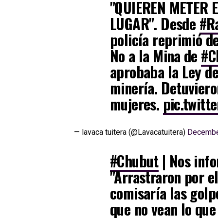
"QUIEREN METER 
LUGAR". Desde
#R
policía reprimió d
No a la Mina de
#C
aprobaba la Ley de
minería. Detuviero
mujeres.
pic.twit
— lavaca tuitera (@Lavacatuitera)
Decembe
#Chubut
| Nos inf
"Arrastraron por el
comisaría las golp
que no vean lo que