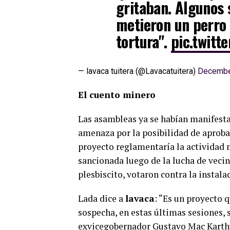
gritaban. Algunos 
metieron un perro
tortura".
pic.twit
— lavaca tuitera (@Lavacatuitera)
Decembe
El cuento minero
Las asambleas ya se habían manifestad
amenaza por la posibilidad de aprobac
proyecto reglamentaría la actividad m
sancionada luego de la lucha de vecin
plesbiscito, votaron contra la instal
Lada dice a
lavaca
: “Es un proyecto 
sospecha, en estas últimas sesiones, s
exvicegobernador Gustavo Mac Karthy