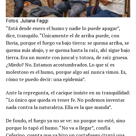
Fotos: Juliana Faggi
“Está desde enero el humo y nadie lo puede apagar”,
dice, tranquilo. “Únicamente el de arriba puede, con
lluvia, porque el fuego va bajo tierra: se quema arriba, se
quema más abajo, y se quema hasta la raíz, ahí sigue bajo
tierra. Era un monte con juncal y totora, de raíz gruesa.
¿Miedo? No. Estamos acostumbrados. Lo que sí es
molestoso es el humo, porque algo así nunca vimos. Es,
cómo te puedo decir: una epidemia”.
Ante la repregunta, el cacique insiste en su tranquilidad:
“Lo único que queda es tener fe. No podemos inventar
nada contra la naturaleza. Ella es la que manda”.
De fondo, el fuego ya no se ve: no porque no esté, sino
porque lo tapó el humo. “No va a llegar”, confía
Ceferino, cuenta que ya hizo un cortafuego (trazó una