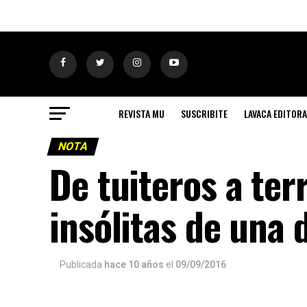
REVISTA MU
SUSCRIBITE
LAVACA EDITORA
NOTA
De tuiteros a ter
insólitas de una 
Publicada
hace 10 años
el
09/09/2016