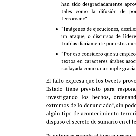
han sido desgraciadamente aprov
tales como la difusión de por
terrorismo”.
“Imágenes de ejecuciones, desfile
un ataque, o discursos de lídere
traídas diariamente por estos med
“Por eso considero que su empleo
textos en caracteres árabes aso
soslayada como una simple gracia
El fallo expresa que los tweets prov
Estado tiene previsto para respond
investigando los hechos, ordenan
extremos de lo denunciado”, sin poder
algún tipo de acontecimiento terrori
dispuso el secreto de sumario en el l
Es entonces cuando el juez expresa: