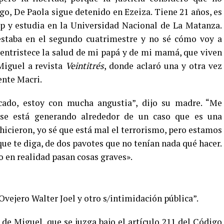
go, De Paola sigue detenido en Ezeiza. Tiene 21 años, es
p y estudia en la Universidad Nacional de La Matanza.
estaba en el segundo cuatrimestre y no sé cómo voy a
entristece la salud de mi papá y de mi mamá, que viven
Miguel a revista
Veintitrés
, donde aclaró una y otra vez
ente Macri.
cado, estoy con mucha angustia”, dijo su madre. “Me
 se está generando alrededor de un caso que es una
 hicieron, yo sé que está mal el terrorismo, pero estamos
ue te diga, de dos pavotes que no tenían nada qué hacer.
o en realidad pasan cosas graves».
vejero Walter Joel y otro s/intimidación pública”.
a de Miguel, que se juzga bajo el artículo 211 del Código