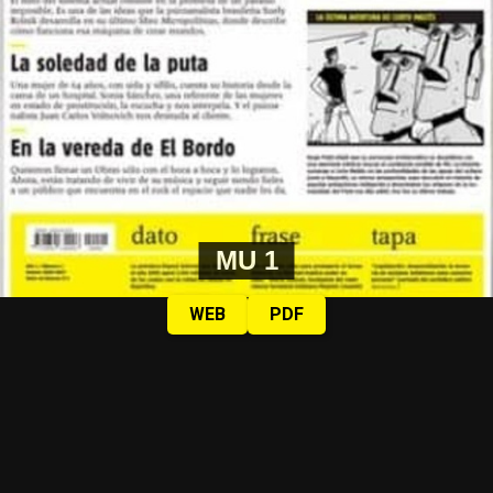
MU 1
WEB
PDF