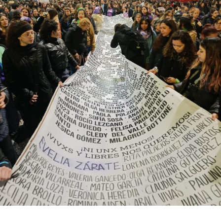
cuando se habían registrado 140 casos. Se trata, dice el
relevamiento, de un aumento “abrupto, excepcional y
cualitativamente distinto a la progresión observada en
los años anteriores”.
La violencia por odio hacia el colectivo LGBT+ se
intensificó en un contexto de desmantelamiento de
políticas públicas, vaciamiento de organismos de
protección, paralización de la agenda legislativa en
materia de derechos y consolidación de discursos
fascistas que estigmatizan a la diversidad.
Para María Rachid, titular del Instituto contra la
Discriminación de la Ciudad de Buenos Aires e
integrante de la Federación Argentina LGBT+
(FALGBT), el drástico aumento de estos crímenes en
Argentina no puede separarse de los discursos de odio
que provienen del gobierno nacional. “Tanto el
presidente como funcionarios y allegados se expresan