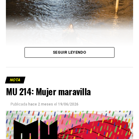
SEGUIR LEYENDO
NOTA
MU 214: Mujer maravilla
Publicada
hace 2 meses
el
19/06/2026
Este número 215 de MU ☝️viene con doble tapa, que
podría ser una frase:
Sin chamuyo, a remarla.