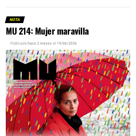
NOTA
MU 214: Mujer maravilla
Publicada
hace 2 meses
el
19/06/2026
Este número 215 de MU ☝️viene con doble tapa, que
podría ser una frase:
Sin chamuyo, a remarla.
Descargar la Mu en PDF