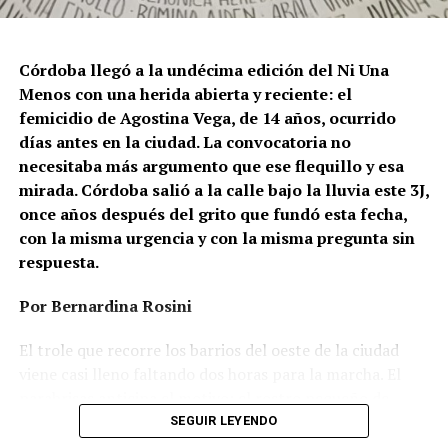
Córdoba llegó a la undécima edición del Ni Una
Menos con una herida abierta y reciente: el
femicidio de Agostina Vega, de 14 años, ocurrido
días antes en la ciudad. La convocatoria no
necesitaba más argumento que ese flequillo y esa
mirada. Córdoba salió a la calle bajo la lluvia este 3J,
once años después del grito que fundó esta fecha,
con la misma urgencia y con la misma pregunta sin
respuesta.
Por Bernardina Rosini
Ganar la vida
: La historia de (no)
El trole que recorre los barrios del oeste de la ciudad
ficción de Sabrina Ortiz
viene casi lleno faltando dos horas para la marcha. El
parabrisas anticipa el motivo: el rostro pequeño de
Agostina Vega, 14 años. Era fácil intuir que será una
SEGUIR LEYENDO
Su hijo Ciro tenía 120 veces más agrotóxicos que lo
marcha que desbordará una ciudad que expresa