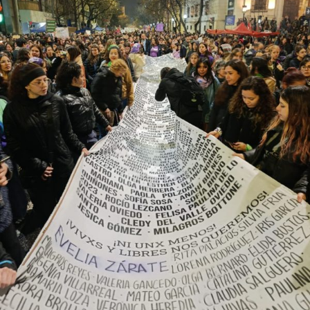
provee biodiversidad, y a una soberanía que se pierde río
abajo. Viaje en barco de MU desde el bajo delta
Descargar la Mu en PDF
bonaerense, para conocer y escuchar a isleños,
productores, docentes, ambientalistas y vecinos que
resisten otra avanzada sobre un territorio en disputa.
Por Francisco Pandolfi