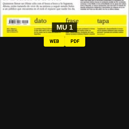
MU 1
WEB
PDF