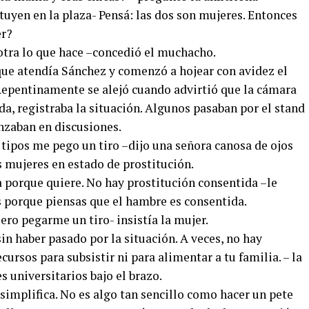
tuyen en la plaza- Pensá: las dos son mujeres. Entonces
er?
 otra lo que hace –concedió el muchacho.
que atendía Sánchez y comenzó a hojear con avidez el
 Repentinamente se alejó cuando advirtió que la cámara
da, registraba la situación. Algunos pasaban por el stand
renzaban en discusiones.
s tipos me pego un tiro –dijo una señora canosa de ojos
as mujeres en estado de prostitución.
 porque quiere. No hay prostitución consentida –le
s porque piensas que el hambre es consentida.
iero pegarme un tiro- insistía la mujer.
sin haber pasado por la situación. A veces, no hay
cursos para subsistir ni para alimentar a tu familia. – la
 universitarios bajo el brazo.
implifica. No es algo tan sencillo como hacer un pete