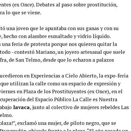
entes (ex Once). Debates al paso sobre prostitución,
a lo que se viene.
tó una joven que le apuntaba con sus ganas y con su
e, hecho con alambre esmaltado y vidrio líquido.
 una feria de protesta porque nos quieren quitar la
 todo –contestó Mariano, un joyero artesanal que suele
ffra, de San Telmo, desde que lo echaron a palazos
sucedieron en Experiencias a Cielo Abierto, la expo-feria
que utilizan la calle como un espacio de expresión y
iernes en Plaza de los Prostituyentes (ex Once), en el
cuperación del Espacio Público La Calle es Nuestra
abajo
lavaca
, junto al colectivo de mujeres rebeldes Las
Telmo.
plaza!”, exclamó una mujer, de piloto negro, que se
ueyrredón, ubicado frente a la plaza. “El año pasado un