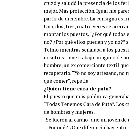
cruzó y saludó la presencia de los fer
mejor. Más protección. Igual me parec
partir de diciembre. La consigna es li
Una, dos, tres, cuatro veces se acerc
montar los puestos. “¿Por qué todos 
no? ¿Por qué ellos pueden y yo no?” s
Telmo mientras señalaba a los puesti
nosotros tiene trabajo, ninguno de no
hombre, un ex comerciante textil que 
recuperarlo. “Yo no soy artesano, no 
que comer”, repetía.
¿Quién tiene cara de puta?
El puesto que más polémica generaba 
“Todas Tenemos Cara de Puta”. Los car
de hombres y mujeres.
-Se fueron al carajo–dijo un joven de 
-¿Por qué? ¿Qué diferencia hay entre 