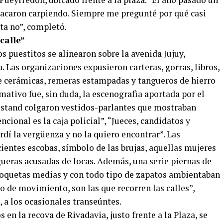
 sacaron carpiendo. Siempre me pregunté por qué casi
sta no”, completó.
calle”
s puestitos se alinearon sobre la avenida Jujuy,
. Las organizaciones expusieron carteras, gorras, libros,
s de cerámicas, remeras estampadas y tangueros de hierro
mativo fue, sin duda, la escenografìa aportada por el
u stand colgaron vestidos-parlantes que mostraban
ncional es la caja policial”, “Jueces, candidatos y
rdí la vergüenza y no la quiero encontrar”. Las
ientes escobas, símbolo de las brujas, aquellas mujeres
eras acusadas de locas. Además, una serie piernas de
coquetas medias y con todo tipo de zapatos ambientaban
o de movimiento, son las que recorren las calles”,
, a los ocasionales transeúntes.
 en la recova de Rivadavia, justo frente a la Plaza, se