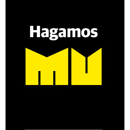
Hay varios hombres presentes: padres con sus hijas,
grupos de amigos, novios. «Con los pares que no tienen
sensibilidad al tema, la conversación se vuelve muy
estratégica, hay que evitar el choque frontal. Mi método
es a través del interrogante, que puedan encarnar la
pregunta», comparte Gonzalo, de 41 años.
Década perdida: Marta Montero,
mamá de Lucía Pérez