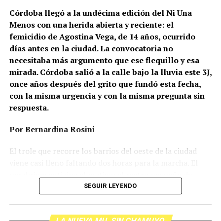
Córdoba llegó a la undécima edición del Ni Una
Menos con una herida abierta y reciente: el
femicidio de Agostina Vega, de 14 años, ocurrido
días antes en la ciudad. La convocatoria no
necesitaba más argumento que ese flequillo y esa
mirada. Córdoba salió a la calle bajo la lluvia este 3J,
once años después del grito que fundó esta fecha,
con la misma urgencia y con la misma pregunta sin
respuesta.
Por Bernardina Rosini
Ganar la vida
: La historia de (no)
El trole que recorre los barrios del oeste de la ciudad
ficción de Sabrina Ortiz
viene casi lleno faltando dos horas para la marcha. El
parabrisas anticipa el motivo: el rostro pequeño de
Agostina Vega, 14 años. Era fácil intuir que será una
SEGUIR LEYENDO
Su hijo Ciro tenía 120 veces más agrotóxicos que lo
marcha que desbordará una ciudad que expresa
“admisible”. Su hija Fiamma, 100 veces más; ella, 58.
Gonzalo Giles, pensador y
hartazgo. Nadie mira los barrios de Córdoba, nadie
Viven en Pergamino, llamada “la capital del veneno”,
LA NUEVA MU. SIN CHAMUYO