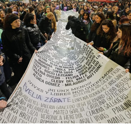
Descargar la Mu en PDF
bonaerense, para conocer y escuchar a isleños,
productores, docentes, ambientalistas y vecinos que
resisten otra avanzada sobre un territorio en disputa.
Por Francisco Pandolfi