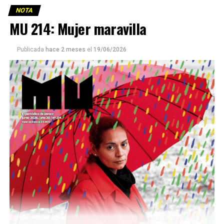
NOTA
MU 214: Mujer maravilla
Publicada
hace 2 meses
el
19/06/2026
Este número 215 de MU ☝️viene con doble tapa, que
podría ser una frase:
Sin chamuyo, a remarla.
Descargar la Mu en PDF