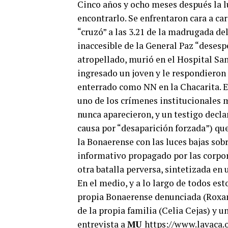
Cinco años y ocho meses después la l
encontrarlo. Se enfrentaron cara a ca
“cruzó” a las 3.21 de la madrugada del
inaccesible de la General Paz “desesp
atropellado, murió en el Hospital San
ingresado un joven y le respondieron
enterrado como NN en la Chacarita. El
uno de los crímenes institucionales 
nunca aparecieron, y un testigo decl
causa por “desaparición forzada”) qu
la Bonaerense con las luces bajas sobr
informativo propagado por las corpora
otra batalla perversa, sintetizada en 
En el medio, y a lo largo de todos est
propia Bonaerense denunciada (Roxana 
de la propia familia (Celia Cejas) y 
entrevista a
MU
https://www.lavaca