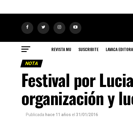
REVISTA MU
SUSCRIBITE
LAVACA EDITORA
NOTA
Festival por Luci
organización y l
Publicada
hace 11 años
el
31/01/2016