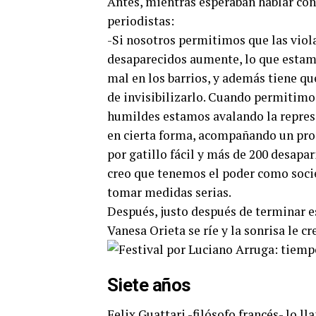
Antes, mientras esperaban hablar con
periodistas:
-Si nosotros permitimos que las vio
desaparecidos aumente, lo que estamo
mal en los barrios, y además tiene que
de invisibilizarlo. Cuando permitimo
humildes estamos avalando la represi
en cierta forma, acompañando un pro
por gatillo fácil y más de 200 desap
creo que tenemos el poder como soci
tomar medidas serias.
Después, justo después de terminar es
Vanesa Orieta se ríe y la sonrisa le c
Siete años
Felix Guattari -filósofo francés- lo l