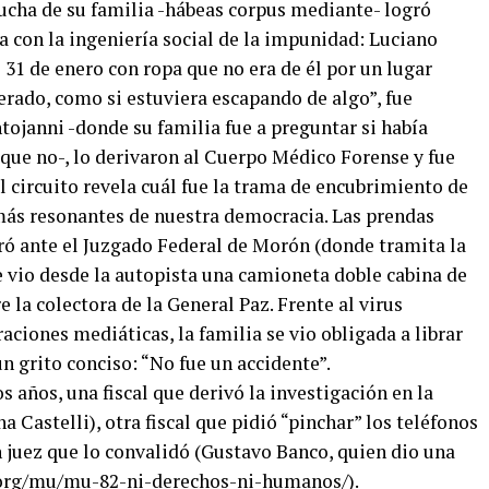
ucha de su familia -hábeas corpus mediante- logró
ra con la ingeniería social de la impunidad: Luciano
 31 de enero con ropa que no era de él por un lugar
erado, como si estuviera escapando de algo”, fue
tojanni -donde su familia fue a preguntar si había
 que no-, lo derivaron al Cuerpo Médico Forense y fue
 circuito revela cuál fue la trama de encubrimiento de
más resonantes de nuestra democracia. Las prendas
aró ante el Juzgado Federal de Morón (donde tramita la
e vio desde la autopista una camioneta doble cabina de
e la colectora de la General Paz. Frente al virus
ciones mediáticas, la familia se vio obligada a librar
un grito conciso: “No fue un accidente”.
os años, una fiscal que derivó la investigación en la
Castelli), otra fiscal que pidió “pinchar” los teléfonos
un juez que lo convalidó (Gustavo Banco, quien dio una
.org/mu/mu-82-ni-derechos-ni-humanos/
).