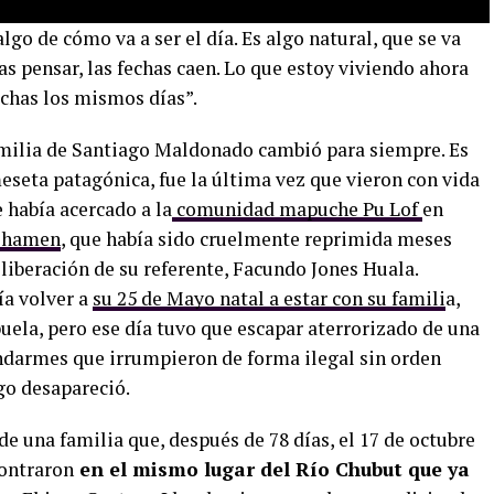
go de cómo va a ser el día. Es algo natural, que se va
s pensar, las fechas caen. Lo que estoy viviendo ahora
echas los mismos días”.
familia de Santiago Maldonado cambió para siempre. Es
meseta patagónica, fue la última vez que vieron con vida
e había acercado a la
comunidad mapuche Pu Lof
en
shamen
, que había sido cruelmente reprimida meses
 liberación de su referente, Facundo Jones Huala.
ía volver a
su 25 de Mayo natal a estar con su famili
a,
uela, pero ese día tuvo que escapar aterrorizado de una
ndarmes que irrumpieron de forma ilegal sin orden
go desapareció.
de una familia que, después de 78 días, el 17 de octubre
contraron
en el mismo lugar del Río Chubut que ya