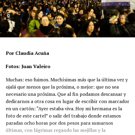
Más de un tercio de los casos corresponde a ataques
contra el derecho a la vida, que incluyen asesinatos,
suicidios o muertes vinculadas a condiciones
estructurales, mientras que casi dos tercios son
agresiones físicas que no terminaron en muerte. Rachid
aclara que hay un subregistro, “porque hay casos donde
no se desarrolla ninguna línea de investigación
relacionada a la posibilidad de un crimen de odio”.
Por Claudia Acuña
En ese punto aparece uno de los datos más significativos
Fotos: Juan Valeiro
del período: las agresiones físicas se duplicaron en un
Muchas: eso fuimos. Muchísimas más que la última vez y
año y pasaron de 73 a 147 casos, un incremento del
ojalá que menos que la próxima, o mejor: que no sea
101,4%.
necesario una próxima. Que al fin podamos descansar y
Las muertes vinculadas a crímenes de odio se mantienen
dedicarnos a otra cosa en lugar de escribir con marcador
altas y con un patrón sostenido. En 2024 se registraron
en un cartón: “Ayer estaba viva. Hoy mi hermana es la
67 casos (17 asesinatos, 44 muertes por violencia
foto de este cartel” o salir del trabajo donde estamos
estructural y 6 suicidios), mientras que en 2025 la cifra
paradas ocho horas por dos pesos para sumarnos
ascendió a 80 (16 asesinatos, 53 muertes por violencia
últimas, con lágrimas regando las mejillas y la