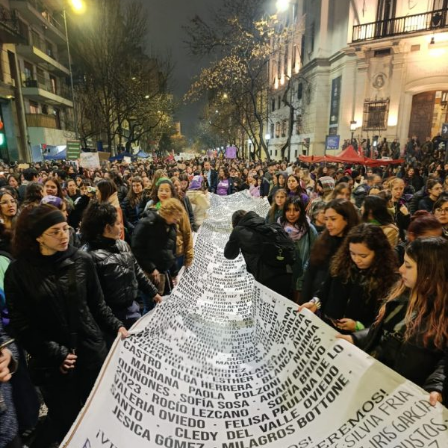
excepcional. El año pasado se registraron 227 crímenes
de odio contra personas lesbianas, gays, bisexuales,
trans (travestis, transexuales y transgéneros) y otras
identidades disidentes. Según el informe anual del
Observatorio Nacional de Crímenes de Odio LGBT+, fue
el año más violento desde la creación de este organismo,
con un crecimiento de más del 60% respecto de 2024,
cuando se habían registrado 140 casos. Se trata, dice el
relevamiento, de un aumento “abrupto, excepcional y
cualitativamente distinto a la progresión observada en
los años anteriores”.
La violencia por odio hacia el colectivo LGBT+ se
intensificó en un contexto de desmantelamiento de
políticas públicas, vaciamiento de organismos de
protección, paralización de la agenda legislativa en
materia de derechos y consolidación de discursos
fascistas que estigmatizan a la diversidad.