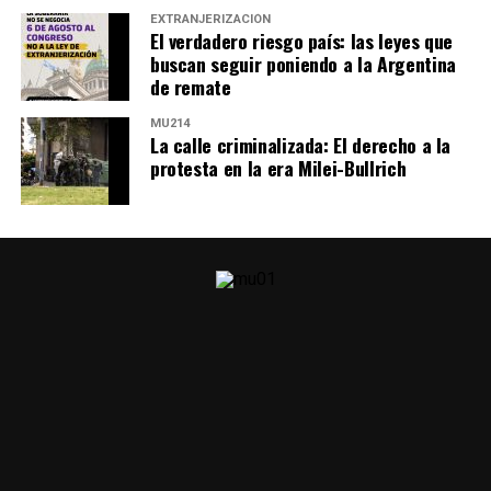
Quizá no sea una suerte, pero casi.
EXTRANJERIZACIÓN
El verdadero riesgo país: las leyes que
Quizá eso que grita Ni Una Menos sea la providencial
buscan seguir poniendo a la Argentina
de remate
expresión de un acto de fe en ese nosotras que nos
impulsa a salir a las calles de todo el país sin especular
MU214
con que esté garantizado de antemano para acudir:
La calle criminalizada: El derecho a la
protesta en la era Milei-Bullrich
vamos.