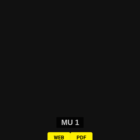
Foto: Juan Valeiro/ lavaca.org
Las mujeres de Córdoba ganando las calles, pese a la lluvia, y pese a
todo.
Fotos: Nany Palazzini /lavaca.org
MU 1
WEB
PDF