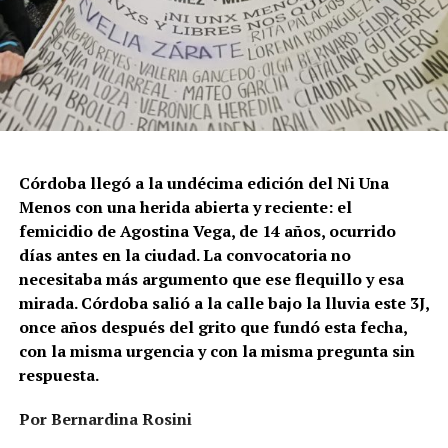
Para María Rachid, titular del Instituto contra la
Discriminación de la Ciudad de Buenos Aires e
integrante de la Federación Argentina LGBT+
(FALGBT), el drástico aumento de estos crímenes en
Argentina no puede separarse de los discursos de odio
que provienen del gobierno nacional. “Tanto el
presidente como funcionarios y allegados se expresan
de manera violenta y discriminatoria hacia la comunidad
Córdoba llegó a la undécima edición del Ni Una
LGBT en general y, principalmente, hacia la comunidad
Menos con una herida abierta y reciente: el
trans”, describe Rachid. “Y eso –agrega– genera mayor
femicidio de Agostina Vega, de 14 años, ocurrido
violencia y discriminación en la vida cotidiana. Esos
días antes en la ciudad. La convocatoria no
discursos terminan legitimando, avalando y fomentando
necesitaba más argumento que ese flequillo y esa
la violencia hacia nuestra comunidad”.
mirada. Córdoba salió a la calle bajo la lluvia este 3J,
once años después del grito que fundó esta fecha,
Esa realidad se percibe en lo cotidiano. Ayito Cabrera,
con la misma urgencia y con la misma pregunta sin
director y fundador de la organización Espacio
respuesta.
Tolomocho –que nuclea a personas trans con
discapacidad–, advierte que el aumento no se limita a los
Por Bernardina Rosini
casos visibles, sino que se expresa en formas más