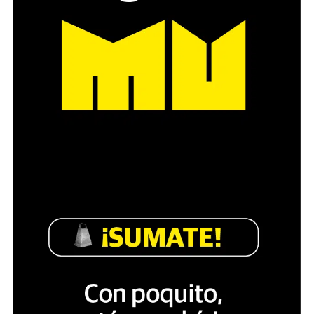
Década perdida: Marta Montero,
mamá de Lucía Pérez
“Estamos como el día 1”. La frase de la madre de la joven
asesinada en 2016 remite a aquel año: cuando
denunciaron que dos narcofemicidas habían abusado y
asesinado a su hija, hasta hoy, dos juicios después, pues la
impunidad sigue consagrada. De motivar el Primer Paro