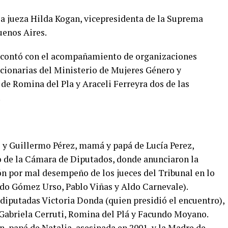
la jueza Hilda Kogan, vicepresidenta de la Suprema
uenos Aires.
ez contó con el acompañamiento de organizaciones
uncionarias del Ministerio de Mujeres Género y
de Romina del Pla y Araceli Ferreyra dos de las
.
 y Guillermo Pérez, mamá y papá de Lucía Perez,
o de la Cámara de Diputados, donde anunciaron la
ón por mal desempeño de los jueces del Tribunal en lo
do Gómez Urso, Pablo Viñas y Aldo Carnevale).
 diputadas Victoria Donda (quien presidió el encuentro),
Gabriela Cerruti, Romina del Plá y Facundo Moyano.
 papá de Natalia, asesinada en 2001, y la Madre de