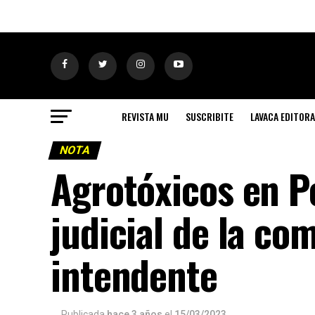
REVISTA MU
SUSCRIBITE
LAVACA EDITORA
NOTA
Agrotóxicos en P
judicial de la co
intendente
Publicada
hace 3 años
el
15/03/2023