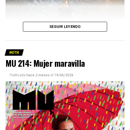
SEGUIR LEYENDO
NOTA
MU 214: Mujer maravilla
Publicada
hace 2 meses
el
19/06/2026
Este número 215 de MU ☝️viene con doble tapa, que
podría ser una frase:
Sin chamuyo, a remarla.