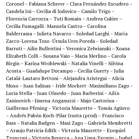
Coronel – Fabiana Scherer – Clara Fernández Escudero –
Candela Ini – Cecilia di lodovico – Camilo Trigo –
Florencia Carrozza – Tuti Romain – Andrea Cukier –
Cecilia Fumagalli -Manuela Castro – Carolina
Balderrama – Julieta Navarro – Soledad Larghi – María
Zacco-Lorena Toso -Úrsula Ures Poreda – Soledad
Barruti – Ailin Bullentini – Veronica Zelwianski – Xoana
Elizabeth Colli – Susana Vaio – Maria Merlino – Carola
Birgin – Karina Wroblewski – Natalia Vinelli – Silvina
Acosta – Guadalupe Docampo – Cecilia Guerty – Julia
Catalá-Lautaro Bettoni – Alejandra Aristegui – Alicia
Muxo – Juan Salinas – Iride Mockert -Maximiliano Zago –
Lucia Stella – Juan Olmedo – Juan Barberini – Ailín
Zaninovich –Jimena Anganuzzi – Majo Castorina –
Guillermo Pfening – Victoria Maurette – Tomás Agüero
– Andrés Pabón Koch-Pilar Irusta (prod) – Francisco
Bass – Natalia Badgen – Maxi Zago – Gabriela Membretti
– Araujo Patricia Edith – Victoria Maurette – Ezequiel
Tronconi – Victoria Revecca – Ana Lima-Yazmin – Isabel