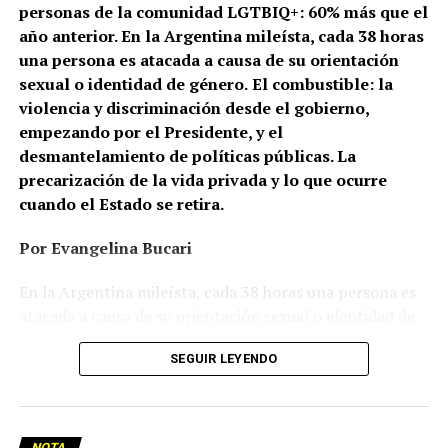
personas de la comunidad LGTBIQ+: 60% más que el
año anterior. En la Argentina mileísta, cada 38 horas
una persona es atacada a causa de su orientación
sexual o identidad de género.
El combustible: la
violencia y discriminación desde el gobierno,
empezando por el Presidente, y el
desmantelamiento de políticas públicas. La
precarización de la vida privada y lo que ocurre
cuando el Estado se retira.
Por Evangelina Bucari
En la Argentina mileísta, cada 38 horas una persona es
atacada a causa de su orientación sexual o identidad de
género. En Cañuelas, un hombre le prendió fuego a la
SEGUIR LEYENDO
casa de una pareja de lesbianas. En Recoleta, dos
mujeres, de 26 y 24 años, caminaban de la mano cuando
un hombre las frenó y las increpó: una terminó con la
nariz fracturada; la otra, con lesiones en la mano. En
NOTA