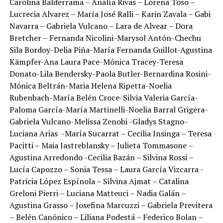
Carolina Balderrama – Analía Rivas – Lorena Toso –
Lucrecia Alvarez – María José Ralli – Karin Zavala – Gabi
Navarra – Gabriela Vulcano – Lara de Alvear – Dora
Bretcher – Fernanda Nicolini-Marysol Antón-Chechu
Sila Bordoy-Delia Piña-María Fernanda Guillot-Agustina
Kämpfer-Ana Laura Pace-Mónica Tracey-Teresa
Donato-Lila Bendersky-Paola Butler-Bernardina Rosini-
Mónica Beltrán-Maria Helena Ripetta-Noelia
Rubenbach-María Belén Croce-Silvia Valeria García-
Paloma García-María Martinelli-Noelia Barral Grigera-
Gabriela Vulcano-Melissa Zenobi -Gladys Stagno-
Luciana Arias -María Sucarrat – Cecilia Insinga – Teresa
Pacitti – Maia Jastreblansky – Julieta Tommasone –
Agustina Arredondo -Cecilia Bazán – Silvina Rossi –
Lucía Capozzo – Sonia Tessa – Laura García Vizcarra -
Patricia López Espínola – Silvina Ajmat – Catalina
Greloni Pierri – Luciana Matteuci – Nadia Galán –
Agustina Grasso – Josefina Marcuzzi – Gabriela Previtera
– Belén Canónico – Liliana Podestá – Federico Bolan –