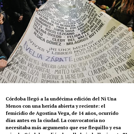
intensificó en un contexto de desmantelamiento de
políticas públicas, vaciamiento de organismos de
protección, paralización de la agenda legislativa en
materia de derechos y consolidación de discursos
fascistas que estigmatizan a la diversidad.
Para María Rachid, titular del Instituto contra la
Discriminación de la Ciudad de Buenos Aires e
integrante de la Federación Argentina LGBT+
(FALGBT), el drástico aumento de estos crímenes en
Argentina no puede separarse de los discursos de odio
que provienen del gobierno nacional. “Tanto el
presidente como funcionarios y allegados se expresan
de manera violenta y discriminatoria hacia la comunidad
Córdoba llegó a la undécima edición del Ni Una
LGBT en general y, principalmente, hacia la comunidad
Menos con una herida abierta y reciente: el
trans”, describe Rachid. “Y eso –agrega– genera mayor
femicidio de Agostina Vega, de 14 años, ocurrido
violencia y discriminación en la vida cotidiana. Esos
días antes en la ciudad. La convocatoria no
discursos terminan legitimando, avalando y fomentando
necesitaba más argumento que ese flequillo y esa
la violencia hacia nuestra comunidad”.