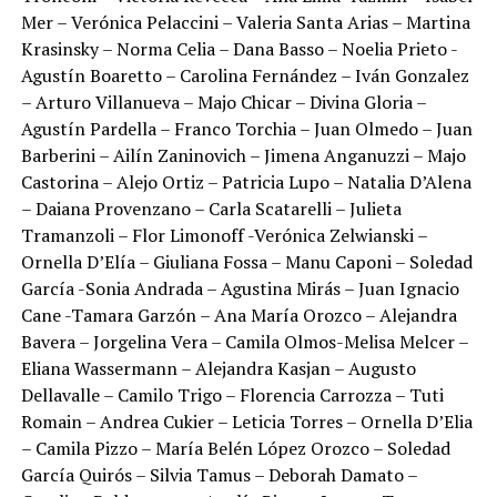
Mer – Verónica Pelaccini – Valeria Santa Arias – Martina
Krasinsky – Norma Celia – Dana Basso – Noelia Prieto -
Agustín Boaretto – Carolina Fernández – Iván Gonzalez
– Arturo Villanueva – Majo Chicar – Divina Gloria –
Agustín Pardella – Franco Torchia – Juan Olmedo – Juan
Barberini – Ailín Zaninovich – Jimena Anganuzzi – Majo
Castorina – Alejo Ortiz – Patricia Lupo – Natalia D’Alena
– Daiana Provenzano – Carla Scatarelli – Julieta
Tramanzoli – Flor Limonoff -Verónica Zelwianski –
Ornella D’Elía – Giuliana Fossa – Manu Caponi – Soledad
García -Sonia Andrada – Agustina Mirás – Juan Ignacio
Cane -Tamara Garzón – Ana María Orozco – Alejandra
Bavera – Jorgelina Vera – Camila Olmos-Melisa Melcer –
Eliana Wassermann – Alejandra Kasjan – Augusto
Dellavalle – Camilo Trigo – Florencia Carrozza – Tuti
Romain – Andrea Cukier – Leticia Torres – Ornella D’Elia
– Camila Pizzo – María Belén López Orozco – Soledad
García Quirós – Silvia Tamus – Deborah Damato –