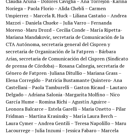
Claudia Acuña – Dolores Caviglia – Ana Torrejón -Karina
Noriega – Paola Florio – Alida Chebli – Carmen
Umpierrez – Marcela R. Huck – Liliana Castaño – Andrea
Mazzei – Daniela Chueke – Julia Varro – Fernanda
Moreno -Maru Drozd – Cecilia Conde – María Ripetta-
Mariana Mandakovic, secretaria de Comunicación de la
CTA Autónoma, secretaria general del Cispren y
secretaria de Organización de la Fatpren – Bárbara
Arias, secretaria de Comunicación del Cispren (Sindicato
de prensa de Córdoba) – Rosana Calnegia, secretaria de
Género de Fatpren -Juliana Ditullio – Mariana Grass –
Elena Corregido – Patricia Bustamante Quintero- Ana
Castellani – Paola Tamburelli – Gaston Ricaud – Lautaro
Delgado – Adriana Salonia -Margarita Molfino – Nico
García Hume – Romina Richi – Agustín Aguirre –
Leonora Balcarce – Estela Garelli – Maria Onetto – Pilar
Fridman – Martina Krasinsky – María Laura Berch –
Laura Cymer – Andrea Gentili – Teresa Napolillo – Maru
Lacourrege – Julia Inzumi – Jessica Fabaro – Marcela