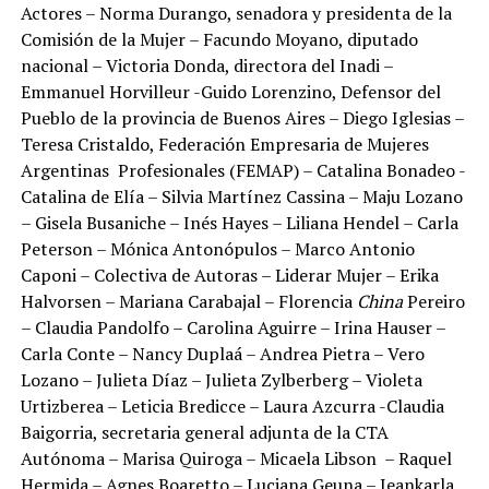
Actores – Norma Durango, senadora y presidenta de la
Comisión de la Mujer – Facundo Moyano, diputado
nacional – Victoria Donda, directora del Inadi –
Emmanuel Horvilleur -Guido Lorenzino, Defensor del
Pueblo de la provincia de Buenos Aires – Diego Iglesias –
Teresa Cristaldo, Federación Empresaria de Mujeres
Argentinas Profesionales (FEMAP) – Catalina Bonadeo -
Catalina de Elía – Silvia Martínez Cassina – Maju Lozano
– Gisela Busaniche – Inés Hayes – Liliana Hendel – Carla
Peterson – Mónica Antonópulos – Marco Antonio
Caponi – Colectiva de Autoras – Liderar Mujer – Erika
Halvorsen – Mariana Carabajal – Florencia
China
Pereiro
– Claudia Pandolfo – Carolina Aguirre – Irina Hauser –
Carla Conte – Nancy Duplaá – Andrea Pietra – Vero
Lozano – Julieta Díaz – Julieta Zylberberg – Violeta
Urtizberea – Leticia Bredicce – Laura Azcurra -Claudia
Baigorria, secretaria general adjunta de la CTA
Autónoma – Marisa Quiroga – Micaela Libson – Raquel
Hermida – Agnes Boaretto – Luciana Geuna – Jeankarla