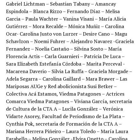
Gabriel Lichtman – Sebastian Tabany – Amancay
Espindola – Blanca Rizzo – Fernando Díaz – Melisa
Garcia – Paula Wachter – Vanina Visani – María Alicia
Gutiérrez – Mora Recalde – Mónica Muñiz – Carolina
Ocar- Carolina Justo von Lurzer – Desire Cano – Magu
Schavlzon – Noemi Fuhrer – Alejandro Navarez -Graciela
Fernandez – Noelia Castaño – Silvina Sosto – María
Florencia Actis – Carla Guarnieri – Patricia De Luca –
Sara Elizabeth Estefanía Córdoba – Marita Perceval -
Macarena Daverio – Silvia La Ruffa – Graciela Morgade –
Adela Segarra – Carolina Gaillard – Mara Brawer – Las
Mariposas AUGe y Red abolicionista Susi Betker –
Colectiva Acá Estamos, Viedma Patagones – Actrices
Comarca Viedma Patagones – Viviana García, secretaria
de Cultura de la CTA A – Lucila González – Verónica
Vidarte Asorey, Facultad de Periodismo de La Plata –
Cynthia Pok, secretaria de Formación de la CTA A –
Mariana Herrera Piñeiro – Laura Toledo – María Laura
Farabello – Melina González -Elvira Onetto – Carolina