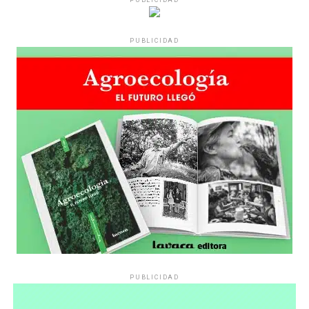
Varones
PUBLICIDAD
Hay varios hombres presentes: padres con sus hijas,
grupos de amigos, novios. «Con los pares que no tienen
sensibilidad al tema, la conversación se vuelve muy
estratégica, hay que evitar el choque frontal. Mi método
es a través del interrogante, que puedan encarnar la
pregunta», comparte Gonzalo, de 41 años.
PUBLICIDAD