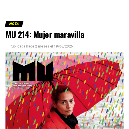
NOTA
MU 214: Mujer maravilla
Publicada
hace 2 meses
el
19/06/2026
Este número 215 de MU ☝️viene con doble tapa, que
podría ser una frase:
Sin chamuyo, a remarla.
Descargar la Mu en PDF