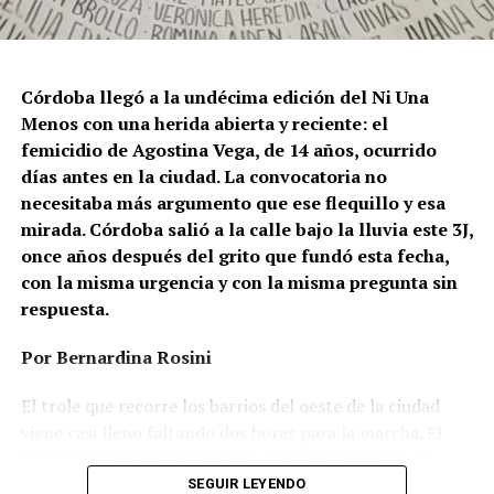
Córdoba llegó a la undécima edición del Ni Una
Menos con una herida abierta y reciente: el
femicidio de Agostina Vega, de 14 años, ocurrido
días antes en la ciudad. La convocatoria no
necesitaba más argumento que ese flequillo y esa
mirada. Córdoba salió a la calle bajo la lluvia este 3J,
once años después del grito que fundó esta fecha,
con la misma urgencia y con la misma pregunta sin
respuesta.
Por Bernardina Rosini
Ganar la vida
: La historia de (no)
El trole que recorre los barrios del oeste de la ciudad
ficción de Sabrina Ortiz
viene casi lleno faltando dos horas para la marcha. El
parabrisas anticipa el motivo: el rostro pequeño de
Agostina Vega, 14 años. Era fácil intuir que será una
SEGUIR LEYENDO
Su hijo Ciro tenía 120 veces más agrotóxicos que lo