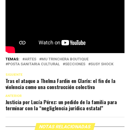
TEMAS:
ARTES
MU TRINCHERA BOUTIQUE
POSTA SANITARIA CULTURAL
SECCIONES
SUSY SHOCK
SIGUIENTE
Tras el ataque a Thelma Fardin en Clarín: el fin de la
violencia como una construcción colectiva
ANTERIOR
Justicia por Lucía Pérez: un pedido de la familia para
terminar con la “negliglencia jurídica estatal”
NOTAS RELACIONADAS