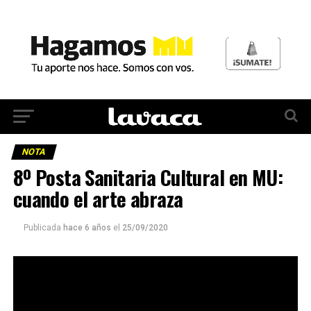
NOTA
8º Posta Sanitaria Cultural en MU:
cuando el arte abraza
Publicada
hace 6 años
el
25/09/2020
Por octava semana consecutiva, la Posta Sanitaria
Cultural tuvo lugar de un lado y otro del vidrio de
MU Trinchera Boutique.
Susy Shock, acompañada