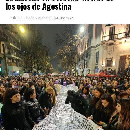
los ojos de Agostina
Semeñenko fue asesinada, sin haber podido “ser Azul del
todo” porque no recibió su hormonización.
Publicada
hace 2 meses
el
04/06/2026
Ninguno de estos hechos violentos de 2025 fue
excepcional. El año pasado se registraron 227 crímenes
de odio contra personas lesbianas, gays, bisexuales,
trans (travestis, transexuales y transgéneros) y otras
identidades disidentes. Según el informe anual del
Observatorio Nacional de Crímenes de Odio LGBT+, fue
el año más violento desde la creación de este organismo,
con un crecimiento de más del 60% respecto de 2024,
cuando se habían registrado 140 casos. Se trata, dice el
relevamiento, de un aumento “abrupto, excepcional y
cualitativamente distinto a la progresión observada en
los años anteriores”.
La violencia por odio hacia el colectivo LGBT+ se
intensificó en un contexto de desmantelamiento de
políticas públicas, vaciamiento de organismos de