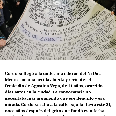
protección, paralización de la agenda legislativa en
materia de derechos y consolidación de discursos
fascistas que estigmatizan a la diversidad.
Para María Rachid, titular del Instituto contra la
Discriminación de la Ciudad de Buenos Aires e
integrante de la Federación Argentina LGBT+
(FALGBT), el drástico aumento de estos crímenes en
Argentina no puede separarse de los discursos de odio
que provienen del gobierno nacional. “Tanto el
presidente como funcionarios y allegados se expresan
de manera violenta y discriminatoria hacia la comunidad
Córdoba llegó a la undécima edición del Ni Una
LGBT en general y, principalmente, hacia la comunidad
Menos con una herida abierta y reciente: el
trans”, describe Rachid. “Y eso –agrega– genera mayor
femicidio de Agostina Vega, de 14 años, ocurrido
violencia y discriminación en la vida cotidiana. Esos
días antes en la ciudad. La convocatoria no
discursos terminan legitimando, avalando y fomentando
necesitaba más argumento que ese flequillo y esa
la violencia hacia nuestra comunidad”.
mirada. Córdoba salió a la calle bajo la lluvia este 3J,
once años después del grito que fundó esta fecha,
Esa realidad se percibe en lo cotidiano. Ayito Cabrera,