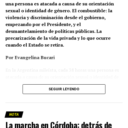
una persona es atacada a causa de su orientación
sexual o identidad de género.
El combustible: la
violencia y discriminación desde el gobierno,
empezando por el Presidente, y el
desmantelamiento de políticas públicas. La
precarización de la vida privada y lo que ocurre
cuando el Estado se retira.
Por Evangelina Bucari
En la Argentina mileísta, cada 38 horas una persona es
atacada a causa de su orientación sexual o identidad de
género. En Cañuelas, un hombre le prendió fuego a la
SEGUIR LEYENDO
casa de una pareja de lesbianas. En Recoleta, dos
mujeres, de 26 y 24 años, caminaban de la mano cuando
un hombre las frenó y las increpó: una terminó con la
nariz fracturada; la otra, con lesiones en la mano. En
NOTA
Palermo, un joven gay fue brutalmente golpeado y le
La marcha en Córdoba: detrás de
rompieron la mandíbula. En Neuquén, Azul Mía Natasha