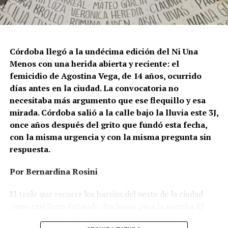
Argentina no puede separarse de los discursos de odio
que provienen del gobierno nacional. “Tanto el
presidente como funcionarios y allegados se expresan
de manera violenta y discriminatoria hacia la comunidad
Córdoba llegó a la undécima edición del Ni Una
LGBT en general y, principalmente, hacia la comunidad
Menos con una herida abierta y reciente: el
trans”, describe Rachid. “Y eso –agrega– genera mayor
femicidio de Agostina Vega, de 14 años, ocurrido
violencia y discriminación en la vida cotidiana. Esos
días antes en la ciudad. La convocatoria no
discursos terminan legitimando, avalando y fomentando
necesitaba más argumento que ese flequillo y esa
la violencia hacia nuestra comunidad”.
mirada. Córdoba salió a la calle bajo la lluvia este 3J,
once años después del grito que fundó esta fecha,
Esa realidad se percibe en lo cotidiano. Ayito Cabrera,
con la misma urgencia y con la misma pregunta sin
director y fundador de la organización Espacio
respuesta.
Tolomocho –que nuclea a personas trans con
discapacidad–, advierte que el aumento no se limita a los
Por Bernardina Rosini
casos visibles, sino que se expresa en formas más
silenciosas y estructurales de violencia, atravesadas por
El trole que recorre los barrios del oeste de la ciudad
la precarización económica y el desfinanciamiento.
viene casi lleno faltando dos horas para la marcha. El
parabrisas anticipa el motivo: el rostro pequeño de
“Los pedidos de ‘apañe’ de personas trans se