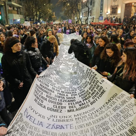
Observatorio Nacional de Crímenes de Odio LGBT+, fue
el año más violento desde la creación de este organismo,
con un crecimiento de más del 60% respecto de 2024,
cuando se habían registrado 140 casos. Se trata, dice el
relevamiento, de un aumento “abrupto, excepcional y
cualitativamente distinto a la progresión observada en
los años anteriores”.
La violencia por odio hacia el colectivo LGBT+ se
intensificó en un contexto de desmantelamiento de
políticas públicas, vaciamiento de organismos de
protección, paralización de la agenda legislativa en
materia de derechos y consolidación de discursos
fascistas que estigmatizan a la diversidad.
Para María Rachid, titular del Instituto contra la
Discriminación de la Ciudad de Buenos Aires e
integrante de la Federación Argentina LGBT+
(FALGBT), el drástico aumento de estos crímenes en