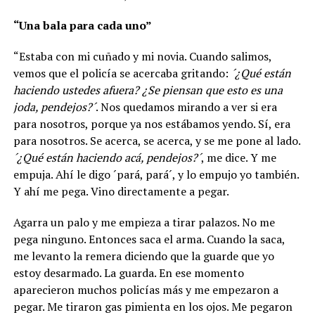
“Una bala para cada uno”
“Estaba con mi cuñado y mi novia. Cuando salimos,
vemos que el policía se acercaba gritando:
´¿Qué están
haciendo ustedes afuera? ¿Se piensan que esto es una
joda, pendejos?´
. Nos quedamos mirando a ver si era
para nosotros, porque ya nos estábamos yendo. Sí, era
para nosotros. Se acerca, se acerca, y se me pone al lado.
´¿Qué están haciendo acá, pendejos?´
, me dice. Y me
empuja. Ahí le digo ´pará, pará´, y lo empujo yo también.
Y ahí me pega. Vino directamente a pegar.
Agarra un palo y me empieza a tirar palazos. No me
pega ninguno. Entonces saca el arma. Cuando la saca,
me levanto la remera diciendo que la guarde que yo
estoy desarmado. La guarda. En ese momento
aparecieron muchos policías más y me empezaron a
pegar. Me tiraron gas pimienta en los ojos. Me pegaron