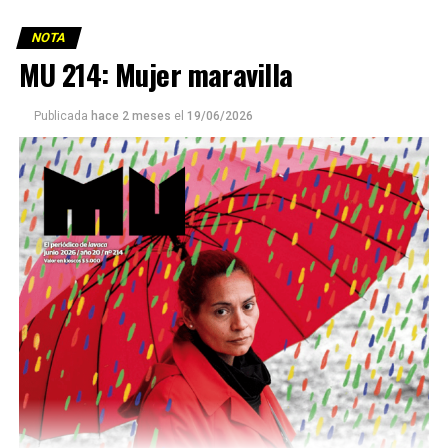
NOTA
MU 214: Mujer maravilla
Publicada
hace 2 meses
el
19/06/2026
Este número 215 de MU ☝️viene con doble tapa, que
podría ser una frase:
Sin chamuyo, a remarla.
Descargar la Mu en PDF