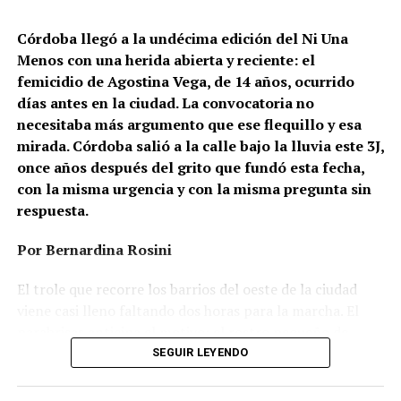
Córdoba llegó a la undécima edición del Ni Una
Menos con una herida abierta y reciente: el
femicidio de Agostina Vega, de 14 años, ocurrido
días antes en la ciudad. La convocatoria no
necesitaba más argumento que ese flequillo y esa
mirada. Córdoba salió a la calle bajo la lluvia este 3J,
once años después del grito que fundó esta fecha,
con la misma urgencia y con la misma pregunta sin
respuesta.
Por Bernardina Rosini
Ganar la vida
: La historia de (no)
El trole que recorre los barrios del oeste de la ciudad
ficción de Sabrina Ortiz
viene casi lleno faltando dos horas para la marcha. El
parabrisas anticipa el motivo: el rostro pequeño de
Agostina Vega, 14 años. Era fácil intuir que será una
SEGUIR LEYENDO
Su hijo Ciro tenía 120 veces más agrotóxicos que lo
marcha que desbordará una ciudad que expresa
“admisible”. Su hija Fiamma, 100 veces más; ella, 58.
Gonzalo Giles, pensador y
hartazgo. Nadie mira los barrios de Córdoba, nadie
Viven en Pergamino, llamada “la capital del veneno”,