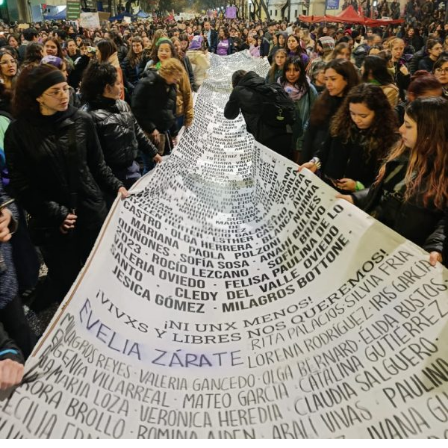
abajo. Viaje en barco de MU desde el bajo delta
Descargar la Mu en PDF
bonaerense, para conocer y escuchar a isleños,
productores, docentes, ambientalistas y vecinos que
resisten otra avanzada sobre un territorio en disputa.
Por Francisco Pandolfi