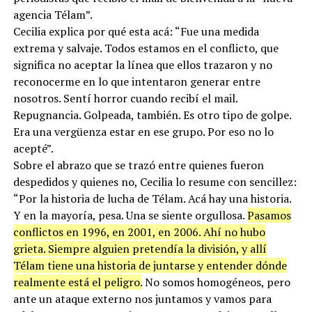
periodistas que recibió el mail de bienvenida a la “nueva
agencia Télam”.
Cecilia explica por qué esta acá: “Fue una medida
extrema y salvaje. Todos estamos en el conflicto, que
significa no aceptar la línea que ellos trazaron y no
reconocerme en lo que intentaron generar entre
nosotros. Sentí horror cuando recibí el mail.
Repugnancia. Golpeada, también. Es otro tipo de golpe.
Era una vergüenza estar en ese grupo. Por eso no lo
acepté”.
Sobre el abrazo que se trazó entre quienes fueron
despedidos y quienes no, Cecilia lo resume con sencillez:
“Por la historia de lucha de Télam. Acá hay una historia.
Y en la mayoría, pesa. Una se siente orgullosa.
Pasamos
conflictos en 1996, en 2001, en 2006. Ahí no hubo
grieta. Siempre alguien pretendía la división, y allí
Télam tiene una historia de juntarse y entender dónde
realmente está el peligro.
No somos homogéneos, pero
ante un ataque externo nos juntamos y vamos para