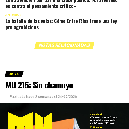
contravención por dar una clase pública: «El atentado
es contra el pensamiento crítico»
ANTERIOR
La batalla de las velas: Cómo Entre Ríos frenó una ley
pro agrotóxicos
NOTAS RELACIONADAS
NOTA
MU 215: Sin chamuyo
Publicada
hace 2 semanas
el
24/07/2026