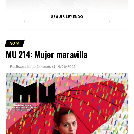
SEGUIR LEYENDO
NOTA
MU 214: Mujer maravilla
Publicada
hace 2 meses
el
19/06/2026
Este número 215 de MU ☝️viene con doble tapa, que
podría ser una frase:
Sin chamuyo, a remarla.