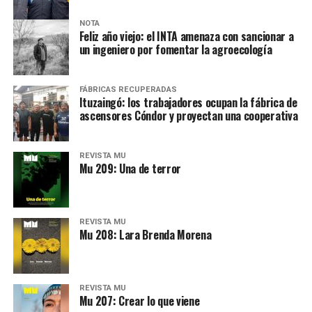
las instituciones 🙃
Desde una mesa que intenta protegerse del agua se
reparten lienzos con los ojos serigrafiados de Agostina.
NOTA
Los ojos y su flequillo de nena.
Feliz año viejo: el INTA amenaza con sancionar a
un ingeniero por fomentar la agroecología
Varones
Hay varios hombres presentes: padres con sus hijas,
FÁBRICAS RECUPERADAS
Ituzaingó: los trabajadores ocupan la fábrica de
grupos de amigos, novios. «Con los pares que no tienen
ascensores Cóndor y proyectan una cooperativa
sensibilidad al tema, la conversación se vuelve muy
estratégica, hay que evitar el choque frontal. Mi método
REVISTA MU
es a través del interrogante, que puedan encarnar la
Mu 209: Una de terror
pregunta», comparte Gonzalo, de 41 años.
REVISTA MU
Mu 208: Lara Brenda Morena
REVISTA MU
Mu 207: Crear lo que viene