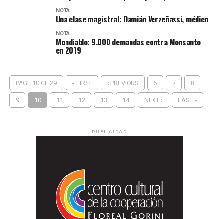
NOTA
Una clase magistral: Damián Verzeñassi, médico
NOTA
Mondiablo: 9.000 demandas contra Monsanto
en 2019
PAGE 10 OF 29
« FIRST
‹ PREVIOUS
6
7
8
9
10
11
12
13
14
NEXT ›
LAST »
PUBLICIDAD