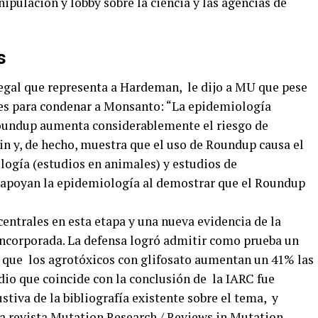
ipulación y lobby sobre la ciencia y las agencias de
s
legal que representa a Hardeman, le dijo a MU que pese
ntes para condenar a Monsanto: “La epidemiología
oundup aumenta considerablemente el riesgo de
n y, de hecho, muestra que el uso de Roundup causa el
logía (estudios en animales) y estudios de
apoyan la epidemiología al demostrar que el Roundup
centrales en esta etapa y una nueva evidencia de la
 incorporada. La defensa logró admitir como prueba un
ó que los agrotóxicos con glifosato aumentan un 41% las
udio que coincide con la conclusión de la IARC fue
ustiva de la bibliografía existente sobre el tema, y
a revista Mutation Research / Reviews in Mutation