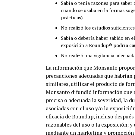
Sabía o tenía razones para saber
cuando se usaba en la formas suge
prácticas).
No realizó los estudios suficient
Sabía o debería haber sabido en 
exposición a Roundup® podría cau
No realizó una vigilancia adecuad
La información que Monsanto proporc
precauciones adecuadas que habrían p
similares, utilizar el producto de for
Monsanto difundió información que e
precisa o adecuada la severidad, la d
asociadas con el uso y/o la exposició
eficacia de Roundup, incluso después 
razonables del uso o la exposición; 
mediante un marketing y promoción a