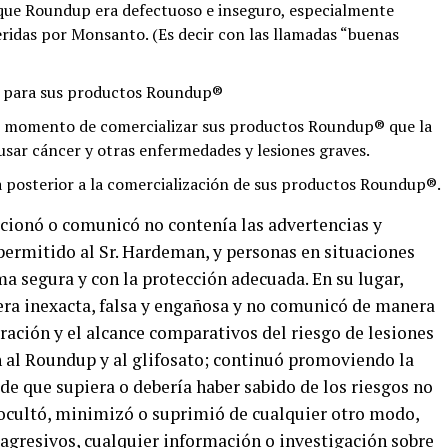
 que Roundup era defectuoso e inseguro, especialmente
ridas por Monsanto. (Es decir con las llamadas “buenas
es para sus productos Roundup®
el momento de comercializar sus productos Roundup® que la
sar cáncer y otras enfermedades y lesiones graves.
a posterior a la comercialización de sus productos Roundup®.
ionó o comunicó no contenía las advertencias y
ermitido al Sr. Hardeman, y personas en situaciones
ma segura y con la protección adecuada. En su lugar,
ra inexacta, falsa y engañosa y no comunicó de manera
uración y el alcance comparativos del riesgo de lesiones
n al Roundup y al glifosato; continuó promoviendo la
de que supiera o debería haber sabido de los riesgos no
y ocultó, minimizó o suprimió de cualquier otro modo,
gresivos, cualquier información o investigación sobre