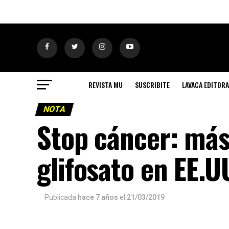
REVISTA MU
SUSCRIBITE
LAVACA EDITORA
NOTA
Stop cáncer: más
glifosato en EE.U
Publicada
hace 7 años
el
21/03/2019