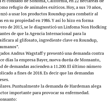
n el condado de Sonoma, California, en 22 hectáreas de
omo refugio de animales exóticos. Hoy, a sus 70 años,
nzó a usar los productos Roundup para combatir al
s en su propiedad en 1986. Y así lo hizo en forma
brero de 2015, se le diagnosticó un Linfoma Non Hodking
tes de que la Agencia Internacional para la
sificara al glifosato, ingrediente clave en Roundup,
 humanos”.
gados Andrus Wagstaff y presentó una demanda contra
ace días la empresa Bayer, nueva dueña de Monsanto,
ad de demandas ascienden a 11.200. El último número
blicado a fines de 2018. Es decir que las demandas
eses.
milares. Puntualmente la demanda de Hardeman alega
actor importante para provocar su enfermedad.
Monsanto: