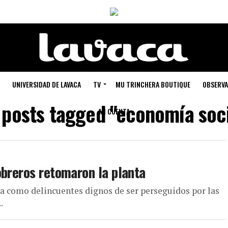
UNIVERSIDAD DE LAVACA
TV
MU TRINCHERA BOUTIQUE
OBSERVA
l posts tagged "economía soci
MI CUENTA
obreros retomaron la planta
rata como delincuentes dignos de ser perseguidos por las
.