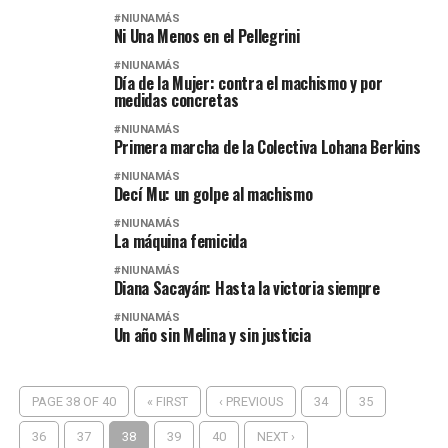
#NIUNAMÁS
Ni Una Menos en el Pellegrini
#NIUNAMÁS
Día de la Mujer: contra el machismo y por
medidas concretas
#NIUNAMÁS
Primera marcha de la Colectiva Lohana Berkins
#NIUNAMÁS
Decí Mu: un golpe al machismo
#NIUNAMÁS
La máquina femicida
#NIUNAMÁS
Diana Sacayán: Hasta la victoria siempre
#NIUNAMÁS
Un año sin Melina y sin justicia
PAGE 38 OF 40
« FIRST
‹ PREVIOUS
34
35
36
37
38
39
40
NEXT ›