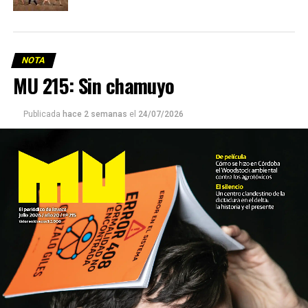
NOTA
MU 215: Sin chamuyo
Publicada
hace 2 semanas
el
24/07/2026