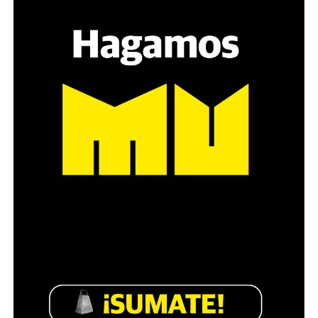
sensibilidad al tema, la conversación se vuelve muy
estratégica, hay que evitar el choque frontal. Mi método
es a través del interrogante, que puedan encarnar la
pregunta», comparte Gonzalo, de 41 años.
Década perdida: Marta Montero,
mamá de Lucía Pérez
“Estamos como el día 1”. La frase de la madre de la joven