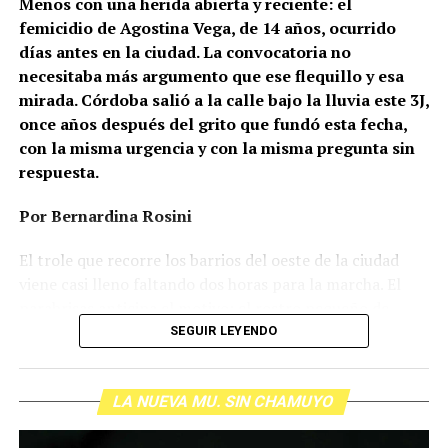
Menos con una herida abierta y reciente: el
femicidio de Agostina Vega, de 14 años, ocurrido
días antes en la ciudad. La convocatoria no
necesitaba más argumento que ese flequillo y esa
mirada. Córdoba salió a la calle bajo la lluvia este 3J,
once años después del grito que fundó esta fecha,
con la misma urgencia y con la misma pregunta sin
respuesta.
Por Bernardina Rosini
Ganar la vida
: La historia de (no)
El trole que recorre los barrios del oeste de la ciudad
ficción de Sabrina Ortiz
viene casi lleno faltando dos horas para la marcha. El
parabrisas anticipa el motivo: el rostro pequeño de
Agostina Vega, 14 años. Era fácil intuir que será una
SEGUIR LEYENDO
Su hijo Ciro tenía 120 veces más agrotóxicos que lo
marcha que desbordará una ciudad que expresa
“admisible”. Su hija Fiamma, 100 veces más; ella, 58.
Gonzalo Giles, pensador y
hartazgo. Nadie mira los barrios de Córdoba, nadie
Viven en Pergamino, llamada “la capital del veneno”,
comunicador «disca»: Error en el
LA NUEVA MU. SIN CHAMUYO
atiende a su gente. Los que ocupan los sillones más
donde se encontraron pesticidas hasta en el agua de red.
mullidos de las oficinas del poder local sobrevuelan las
Bajo amenazas de muerte Sabrina inició una denuncia