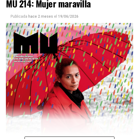
MU 214: Mujer maravilla
Publicada
hace 2 meses
el
19/06/2026
Este número 215 de MU ☝️viene con doble tapa, que
podría ser una frase:
Sin chamuyo, a remarla.
Descargar la Mu en PDF