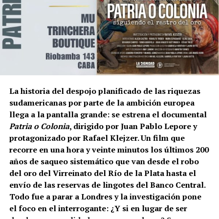
@laurazapataok
https://www.instagram.com/laurazapataok/
@festivalpachaurbana
https://www.instagram.com/festivalpachaurbana/
El film –ópera prima de Juan Morgenfeld– será
Julia Molinari: El viaje a las estrellas
estrenado el próximo jueves 23 de julio en el cine
Gaumont. Ya participó de la Competencia Oficial
La historia del despojo planificado de las riquezas
Vanguardia y Género del Bafici y obtuvo dos menciones
sudamericanas por parte de la ambición europea
por dirección y actuación. Morgenfeld, de 30 años,
llega a la pantalla grande: se estrena el documental
estudió Artes Visuales en la Universidad de las Artes, es
Patria o Colonia
, dirigido por Juan Pablo Lepore y
guionista, productor y flamante director de la película y
protagonizado por Rafael Klejzer. Un film que
fanático del cine policial y de las comedias. “Hice una
recorre en una hora y veinte minutos los últimos 200
mezcla de ambos géneros, aunque la película es una
años de saqueo sistemático que van desde el robo
comedia protagonizada por una detective. Me pareció
del oro del Virreinato del Río de la Plata hasta el
un oficio muy atractivo”.
envío de las reservas de lingotes del Banco Central.
Todo surgió de una imagen disparadora que se instaló en
Todo fue a parar a Londres y la investigación pone
su cabeza: “Una detective privada haciendo tiempo en su
el foco en el interrogante: ¿Y si en lugar de ser