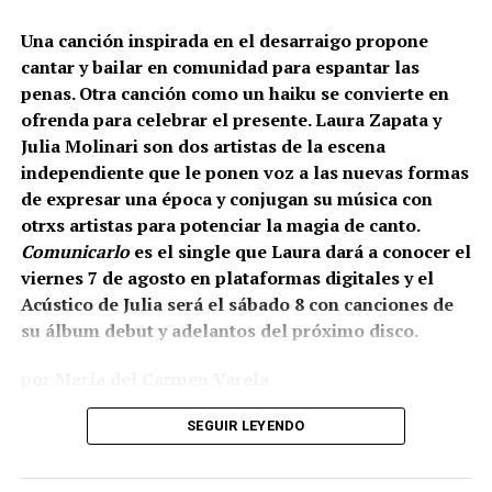
Una canción inspirada en el desarraigo propone
cantar y bailar en comunidad para espantar las
penas. Otra canción como un haiku se convierte en
ofrenda para celebrar el presente. Laura Zapata y
Julia Molinari son dos artistas de la escena
independiente que le ponen voz a las nuevas formas
de expresar una época y conjugan su música con
otrxs artistas para potenciar la magia de canto.
Comunicarlo
es el single que Laura dará a conocer el
viernes 7 de agosto en plataformas digitales y el
Acústico de Julia será el sábado 8 con canciones de
su álbum debut y adelantos del próximo disco.
por María del Carmen Varela
Laura Zapata: Espantar el mal
SEGUIR LEYENDO
El viernes 7 de agosto estará disponible en plataformas