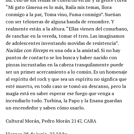
bis. Uno de los temas se convirtió en hit y la gente corea
“Mi gato Gimena es lo más, Baila mis temas, llora
conmigo a la par, Toma vino, Fuma conmigo”. Sueñan
con ser teloneras de alguna banda de renombre. Y
realmente están a la altura. “Ellas vienen del conurbano,
de ranchar en la vereda, tomar el tren. Las imaginamos
de adolescentes inventando movidas de resistencia”.
Nacidas con fórceps
es una oda a la amistad. Si no hay
puntos de contacto se los busca y haber nacido con
pinzas incrustadas en la cabeza tranquilamente puede
ser un primer acercamiento a lo común. Es un homenaje
al espíritu del rock y que sea un espíritu no signfica que
esté muerto, en todo caso se tomó un descanso, pero la
magia está en saber esperar ese fuego que venga a
incendiarlo todo. Turbina, la Papo y la Enana guardan
un encendedor y saben cómo usarlo.
Cultural Morán, Pedro Morán 2147, CABA