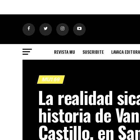
REVISTA MU
SUSCRIBITE
LAVACA EDITORA
MU169
La realidad sica
historia de Va
Castillo, en Sa