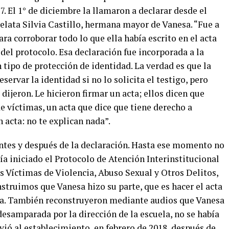
7. El 1° de diciembre la llamaron a declarar desde el
relata Silvia Castillo, hermana mayor de Vanesa. “Fue a
ara corroborar todo lo que ella había escrito en el acta
 del protocolo. Esa declaración fue incorporada a la
n tipo de protección de identidad. La verdad es que la
servar la identidad si no lo solicita el testigo, pero
 dijeron. Le hicieron firmar un acta; ellos dicen que
e víctimas, un acta que dice que tiene derecho a
n acta: no te explican nada”.
antes y después de la declaración. Hasta ese momento no
a iniciado el Protocolo de Atención Interinstitucional
es Víctimas de Violencia, Abuso Sexual y Otros Delitos,
struimos que Vanesa hizo su parte, que es hacer el acta
lvia. También reconstruyeron mediante audios que Vanesa
 desamparada por la dirección de la escuela, no se había
ió al establecimiento, en febrero de 2018, después de