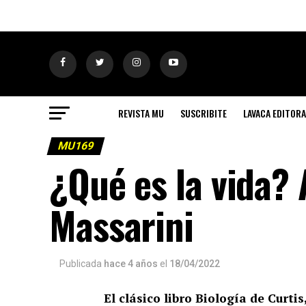
REVISTA MU
SUSCRIBITE
LAVACA EDITORA
MU169
¿Qué es la vida? 
Massarini
Publicada
hace 4 años
el
18/04/2022
El clásico libro Biología de Curtis