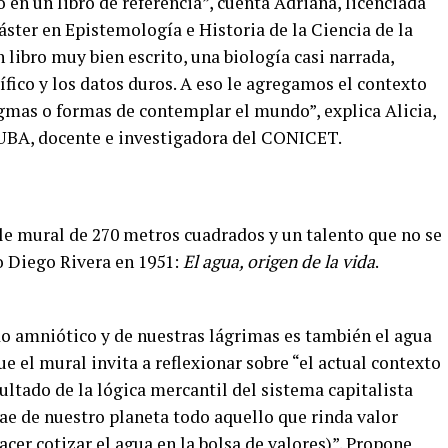
 en un libro de referencia”, cuenta Adriana, licenciada
ster en Epistemología e Historia de la Ciencia de la
n libro muy bien escrito, una biología casi narrada,
tífico y los datos duros. A eso le agregamos el contexto
igmas o formas de contemplar el mundo”, explica Alicia,
 UBA, docente e investigadora del CONICET.
ble mural de 270 metros cuadrados y un talento que no se
o Diego Rivera en 1951:
El agua, origen de la vida
.
.
do amniótico y de nuestras lágrimas es también el agua
que el mural invita a reflexionar sobre “el actual contexto
sultado de la lógica mercantil del sistema capitalista
rae de nuestro planeta todo aquello que rinda valor
cer cotizar el agua en la bolsa de valores)”. Propone