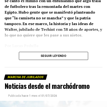
se cantó el Himno con un entusiasmo que algo traía
de futbolero tras la remontada del martes con
Egipto. Hubo gente que se manifestó planteando
que “la camiseta no se mancha” y que la patria
tampoco. En ese marco, la historia y las ideas de
Walter, jubilado de Techint con 38 años de aportes, y
lo que no quiere que les pase a sus nietos.
Por Lucas Pedulla
Fotos: Juan Valeiro y Tadeo Bourbon/lavaca.org
SEGUIR LEYENDO
MARCHA DE JUBILADOS
Noticias desde el marchódromo
Publicada
hace 1 mes
el
01/07/2026