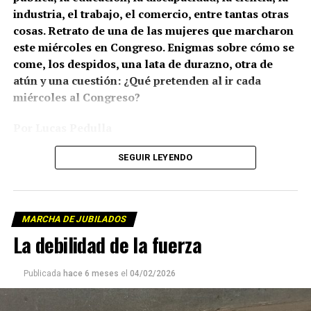
industria, el trabajo, el comercio, entre tantas otras
cosas. Retrato de una de las mujeres que marcharon
este miércoles en Congreso. Enigmas sobre cómo se
come, los despidos, una lata de durazno, otra de
atún y una cuestión: ¿Qué pretenden al ir cada
miércoles al Congreso?
Por Lucas Pedulla
Fotos Juan Valeiro/lavaca.org
SEGUIR LEYENDO
Todos los miércoles, Silvia López se levanta a las ocho de
la mañana, carga su changuito con una botella de agua,
MARCHA DE JUBILADOS
un poco de jugo y un sanguchito de jamón y queso. Poco
Sus carteles son cada miércoles un editorial político:
La debilidad de la fuerza
antes del mediodía sale de su casa en Ensenada,
provincia de Buenos Aires, y se toma tres medios de
El 20 de mayo, durante la marcha contra el ajuste en
transporte para recorrer más de 60 kilómetros: primero
Publicada
hace 6 meses
el
04/02/2026
la salud, escribió: “No puedo creer que tengamos
es el 275 hasta la estación de La Plata, allí se sube al
que protestar x esto”.
tren Roca hasta la estación Constitución, y de ahí paga