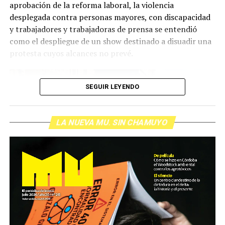
aprobación de la reforma laboral, la violencia
situación del país. Por ejemplo, después de la represión
desplegada contra personas mayores, con discapacidad
del 12 de marzo del 2025, cuando las fuerzas de
y trabajadores y trabajadoras de prensa se entendió
seguridad casi asesinan a Pablo Grillo de un disparo en la
como el despliegue de un show destinado a disuadir una
cabeza, Martínez compartió un posteo: “Qué vergüenza
protesta cuyos alcances no prevé.
y qué impotencia que se metan así con los jubilados”.
SEGUIR LEYENDO
LA NUEVA MU. SIN CHAMUYO
Foto: lavaca.org
De lo contrario, no puede entenderse el absurdo de
Silvia y su lata de percusión, sus carteles, su sonrisa
cómo el sacerdote Paco Olveira fue detenido dos veces.