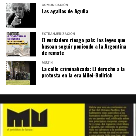
“Ningún jugador es tan bueno como todos juntos”.
COMUNICACIÓN
Las agallas de Agulla
Walter saluda con un beso, sonríe y se mete en la
marcha.
EXTRANJERIZACIÓN
El verdadero riesgo país: las leyes que
buscan seguir poniendo a la Argentina
de remate
MU214
La calle criminalizada: El derecho a la
protesta en la era Milei-Bullrich