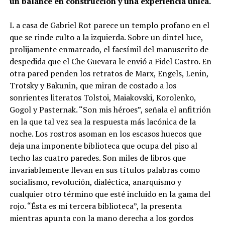
un balance en construcción y una experiencia única.
L a casa de Gabriel Rot parece un templo profano en el
que se rinde culto a la izquierda. Sobre un dintel luce,
prolijamente enmarcado, el facsímil del manuscrito de
despedida que el Che Guevara le envió a Fidel Castro. En
otra pared penden los retratos de Marx, Engels, Lenin,
Trotsky y Bakunin, que miran de costado a los
sonrientes literatos Tolstoi, Maiakovski, Korolenko,
Gogol y Pasternak. “Son mis héroes”, señala el anfitrión
en la que tal vez sea la respuesta más lacónica de la
noche. Los rostros asoman en los escasos huecos que
deja una imponente biblioteca que ocupa del piso al
techo las cuatro paredes. Son miles de libros que
invariablemente llevan en sus títulos palabras como
socialismo, revolución, dialéctica, anarquismo y
cualquier otro término que esté incluido en la gama del
rojo. “Ésta es mi tercera biblioteca”, la presenta
mientras apunta con la mano derecha a los gordos