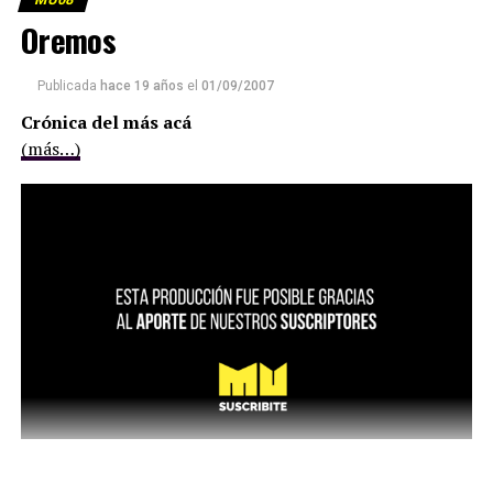
Oremos
Publicada
hace 19 años
el
01/09/2007
Crónica del más acá
(más…)