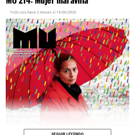
Publicada
hace 2 meses
el
19/06/2026
Este número 215 de MU ☝️viene con doble tapa, que
podría ser una frase:
Sin chamuyo, a remarla.
Descargar la Mu en PDF
SEGUIR LEYENDO