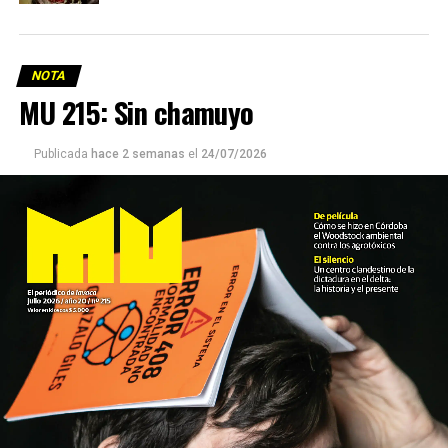
NOTA
MU 215: Sin chamuyo
Publicada
hace 2 semanas
el
24/07/2026