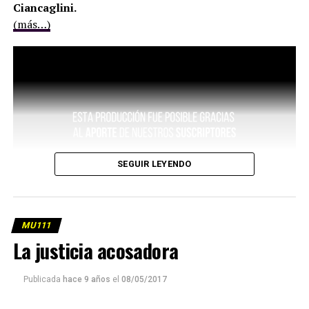
Ciancaglini.
(más…)
SEGUIR LEYENDO
MU111
La justicia acosadora
Publicada
hace 9 años
el
08/05/2017