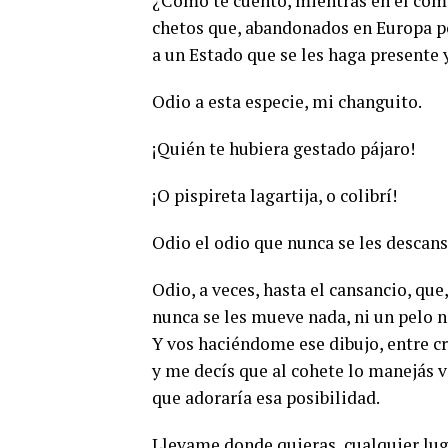
¿Cómo te cuento, mientras en el com
chetos que, abandonados en Europa po
a un Estado que se les haga presente 
Odio a esta especie, mi changuito.
¡Quién te hubiera gestado pájaro!
¡O pispireta lagartija, o colibrí!
Odio el odio que nunca se les descansa
Odio, a veces, hasta el cansancio, que
nunca se les mueve nada, ni un pelo n
Y vos haciéndome ese dibujo, entre cr
y me decís que al cohete lo manejás vo
que adoraría esa posibilidad.
Llevame donde quieras, cualquier lug