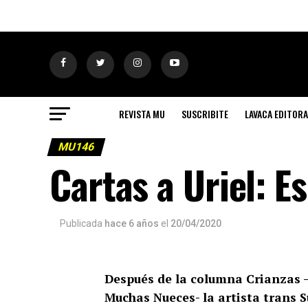
REVISTA MU
SUSCRIBITE
LAVACA EDITORA
MU146
Cartas a Uriel: E
Publicada
hace 6 años
el
20/04/2020
Después de la columna Crianzas – q
Muchas Nueces- la artista trans Su