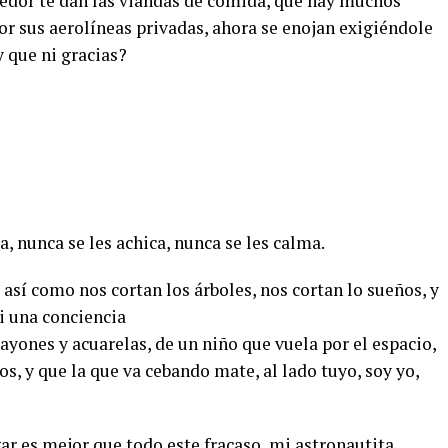
edor te dan las viandas de comida, que hay muchos
r sus aerolíneas privadas, ahora se enojan exigiéndole
y que ni gracias?
, nunca se les achica, nunca se les calma.
, así como nos cortan los árboles, nos cortan lo sueños, y
i una conciencia
ayones y acuarelas, de un niño que vuela por el espacio,
s, y que la que va cebando mate, al lado tuyo, soy yo,
ar es mejor que todo este fracaso, mi astronautita