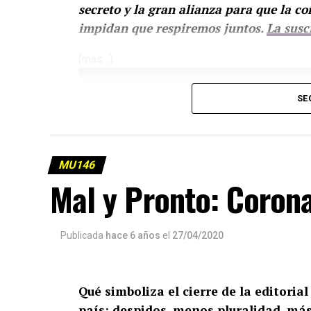
secreto y la gran alianza para que la co
impidan que respiremos juntos.
La susc
(más…)
SE
MU146
Mal y Pronto: Coron
Publicada
hace 6 años
el
27/04/2020
Qué simboliza el cierre de la editoria
país: despidos, menos pluralidad, má