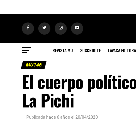
REVISTA MU
SUSCRIBITE
LAVACA EDITORA
MU146
El cuerpo polític
La Pichi
Publicada
hace 6 años
el
20/04/2020