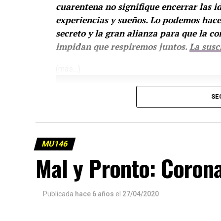
cuarentena no signifique encerrar las i
experiencias y sueños. Lo podemos hacer 
secreto y la gran alianza para que la co
impidan que respiremos juntos.
La susc
(más…)
SE
MU146
Mal y Pronto: Coron
Publicada
hace 6 años
el
27/04/2020