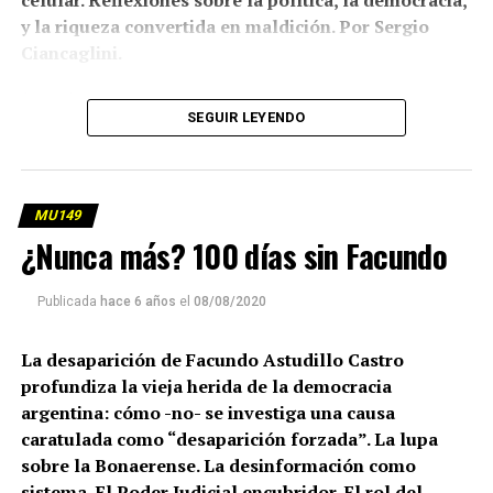
celular. Reflexiones sobre la política, la democracia,
y la riqueza convertida en maldición. Por Sergio
Ciancaglini.
(más…)
SEGUIR LEYENDO
MU149
¿Nunca más? 100 días sin Facundo
Publicada
hace 6 años
el
08/08/2020
La desaparición de Facundo Astudillo Castro
profundiza la vieja herida de la democracia
argentina: cómo -no- se investiga una causa
caratulada como “desaparición forzada”. La lupa
sobre la Bonaerense. La desinformación como
sistema. El Poder Judicial encubridor. El rol del