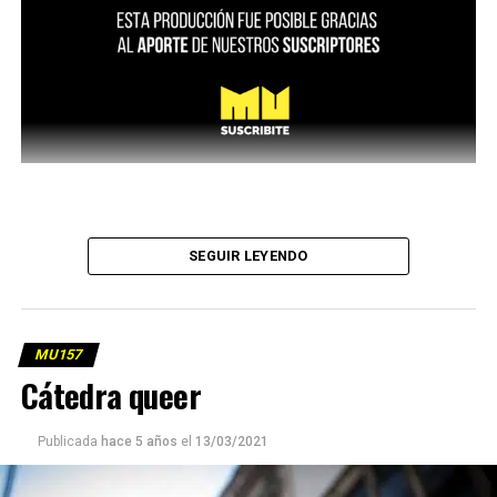
SEGUIR LEYENDO
MU157
Cátedra queer
Publicada
hace 5 años
el
13/03/2021