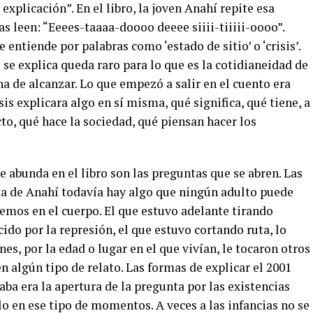
 explicación”. En el libro, la joven Anahí repite esa
as leen: “Eeees-taaaa-doooo deeee siiii-tiiiii-oooo”.
entiende por palabras como ‘estado de sitio’ o ‘crisis’.
 se explica queda raro para lo que es la cotidianeidad de
na de alcanzar. Lo que empezó a salir en el cuento era
sis explicara algo en sí misma, qué significa, qué tiene, a
to, qué hace la sociedad, qué piensan hacer los
e abunda en el libro son las preguntas que se abren. Las
ta de Anahí todavía hay algo que ningún adulto puede
nemos en el cuerpo. El que estuvo adelante tirando
ecido por la represión, el que estuvo cortando ruta, lo
es, por la edad o lugar en el que vivían, le tocaron otros
n algún tipo de relato. Las formas de explicar el 2001
ba era la apertura de la pregunta por las existencias
o en ese tipo de momentos. A veces a las infancias no se