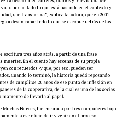
za a descifrar en carteles, diarios y televisión. “Me
vida: por un lado lo que está pasando en el contexto y
neidad, que transforma”, explica la autora, que en 2001
ega a desentrañar todo lo que se esconde detrás de las
e escritura tres años atrás, a partir de una frase
as muertes. En el cuento hay escenas de su propia
yen con recuerdos -y que, por eso, pueden ser
ados. Cuando lo terminó, la historia quedó reposando
antes de cumplirse 20 años de ese punto de inflexión en
añeres de la cooperativa, de la cual es una de las socias
ra momento de llevarla al papel.
 de Muchas Nueces, fue encarada por tres compañeres bajo
namente a ese oficio de ir y venir en el proceso