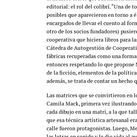
editorial: el rol del colibrí. “Una de
posibles que aparecieron en torno a él
encargados de llevar el cuento al for
otro de los socios fundadores) pusier
cooperativa que hiciera libros para la
Cátedra de Autogestión de Cooperati
fábricas recuperadas como una forma o
entonces respetando lo que propone M
de la ficción, elementos de la política,
además, se trata de contar un hecho q
Las matrices que se convirtieron en l
Camila Mack, primera vez ilustrando u
cada dibujo en una matri, a la que tal
que esa técnica artística artesanal er
calle fueron protagonistas. Luego, M
las letras en sonido y le dio vida al a