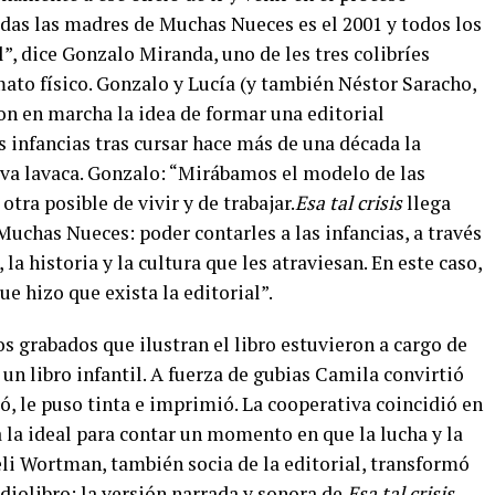
 todas las madres de Muchas Nueces es el 2001 y todos los
”, dice Gonzalo Miranda, uno de les tres colibríes
mato físico. Gonzalo y Lucía (y también Néstor Saracho,
on en marcha la idea de formar una editorial
s infancias tras cursar hace más de una década la
va lavaca. Gonzalo: “Mirábamos el modelo de las
tra posible de vivir y de trabajar.
Esa tal crisis
llega
uchas Nueces: poder contarles a las infancias, a través
 la historia y la cultura que les atraviesan. En este caso,
ue hizo que exista la editorial”.
os grabados que ilustran el libro estuvieron a cargo de
n libro infantil. A fuerza de gubias Camila convirtió
ló, le puso tinta e imprimió. La cooperativa coincidió en
a la ideal para contar un momento en que la lucha y la
eli Wortman, también socia de la editorial, transformó
udiolibro: la versión narrada y sonora de
Esa tal crisis
.