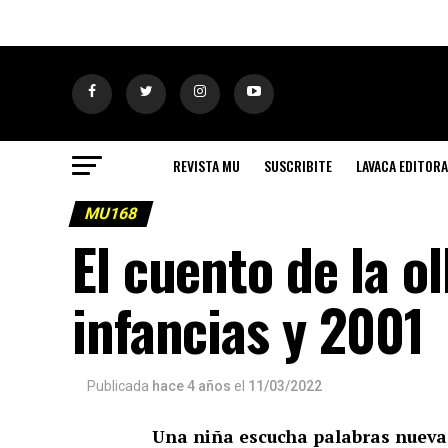
REVISTA MU
SUSCRIBITE
LAVACA EDITORA
MU168
El cuento de la ol
infancias y 2001
Publicada
hace 4 años
el
11/03/2022
Una niña escucha palabras nuevas