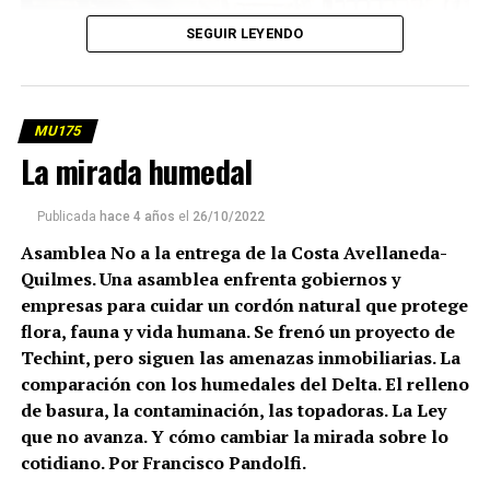
SEGUIR LEYENDO
MU175
La mirada humedal
Publicada
hace 4 años
el
26/10/2022
Asamblea No a la entrega de la Costa Avellaneda-
Quilmes. Una asamblea enfrenta gobiernos y
Ciro, Mikea, Noah y Berenice, huerteritos comunitarios en
empresas para cuidar un cordón natural que protege
Codo a codo. Fotos: Sebastián Smok
flora, fauna y vida humana. Se frenó un proyecto de
(más…)
Techint, pero siguen las amenazas inmobiliarias. La
comparación con los humedales del Delta. El relleno
de basura, la contaminación, las topadoras. La Ley
que no avanza. Y cómo cambiar la mirada sobre lo
cotidiano. Por Francisco Pandolfi.