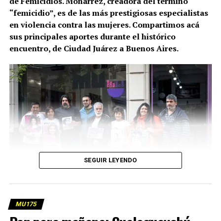
de Femicidios. Monárrez, creadora del término
“femicidio”, es de las más prestigiosas especialistas
en violencia contra las mujeres. Compartimos acá
sus principales aportes durante el histórico
encuentro, de Ciudad Juárez a Buenos Aires.
SEGUIR LEYENDO
Familias Sobrevivientes de Femicidios en MU. Lo que
MU175
surgió de un contacto histórico. Fotos: Lina Etchesuri