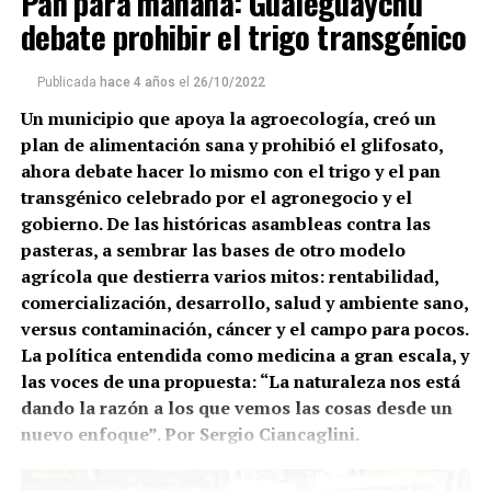
Pan para mañana: Gualeguaychú
(más…)
debate prohibir el trigo transgénico
Publicada
hace 4 años
el
26/10/2022
Un municipio que apoya la agroecología, creó un
plan de alimentación sana y prohibió el glifosato,
ahora debate hacer lo mismo con el trigo y el pan
transgénico celebrado por el agronegocio y el
gobierno. De las históricas asambleas contra las
pasteras, a sembrar las bases de otro modelo
agrícola que destierra varios mitos: rentabilidad,
comercialización, desarrollo, salud y ambiente sano,
versus contaminación, cáncer y el campo para pocos.
La política entendida como medicina a gran escala, y
las voces de una propuesta: “La naturaleza nos está
dando la razón a los que vemos las cosas desde un
nuevo enfoque”. Por Sergio Ciancaglini.