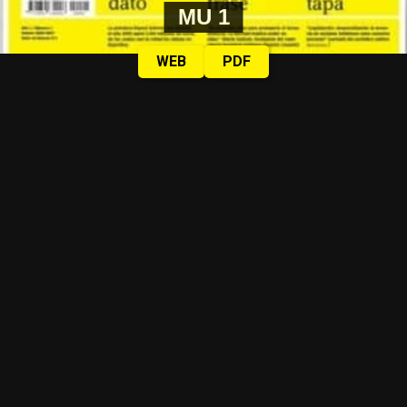
MU 1
WEB
PDF