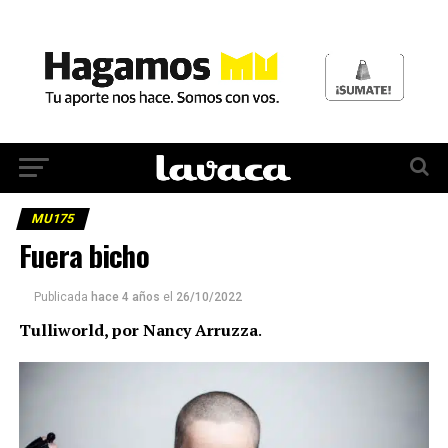
MU175
Fuera bicho
Publicada
hace 4 años
el
26/10/2022
Tulliworld, por Nancy Arruzza
.